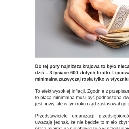
Do tej pory najniższa krajowa to było nieca
dziś – 3 tysiące 600 złotych brutto. Lipc
minimalna zazwyczaj rosła tylko w styczniu
To efekt wysokiej inflacji. Zgodnie z przepisa
to płaca minimalna musi być podnoszona dwa 
jest nowy, ale w tym roku rząd zastosował go 
Przedstawiciele organizacji przedsiębio
uważają jednak, że nie będzie to miało zbyt
płaca minimalna nie obowiązuje w przedsiębi