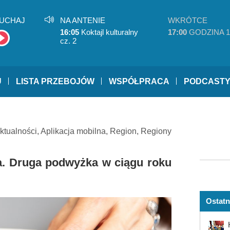
UCHAJ
NA ANTENIE
WKRÓTCE
16:05
Koktajl kulturalny
17:00
GODZINA 1
cz. 2
U
LISTA PRZEBOJÓW
WSPÓŁPRACA
PODCAST
ktualności
,
Aplikacja mobilna
,
Region
,
Regiony
a. Druga podwyżka w ciągu roku
Ostatn