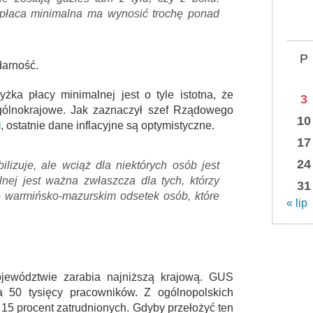
 płaca minimalna ma wynosić trochę ponad
P
darność.
ka płacy minimalnej jest o tyle istotna, że
3
ogólnokrajowe. Jak zaznaczył szef Rządowego
10
i
, ostatnie dane inflacyjne są optymistyczne.
17
24
ilizuje, ale wciąż dla niektórych osób jest
nej jest ważna zwłaszcza dla tych, którzy
31
e warmińsko-mazurskim odsetek osób, które
« lip
jewództwie zarabia najniższą krajową. GUS
 50 tysięcy pracowników. Z ogólnopolskich
 15 procent zatrudnionych. Gdyby przełożyć ten