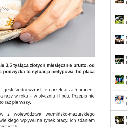
łe 3,5 tysiąca złotych miesięcznie brutto, od
owa podwyżka to sytuacja nietypowa, bo płaca
.
mi, jeśli średni wzrost cen przekracza 5 procent,
razy w roku – w styczniu i lipcu. Przepis nie
po raz pierwszy.
rców z województwa warmińsko-mazurskiego
 wielkiego wpływu na rynek pracy. Ich zdaniem
orstwach.