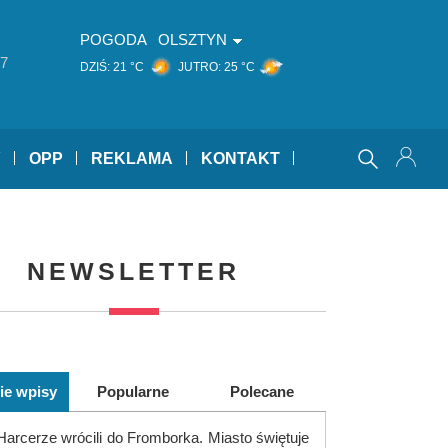
POGODA
OLSZTYN
7
DZIŚ:
21 °C
JUTRO:
25 °C
Y
OPP
REKLAMA
KONTAKT
NEWSLETTER
ie wpisy
Popularne
Polecane
Harcerze wrócili do Fromborka. Miasto świętuje