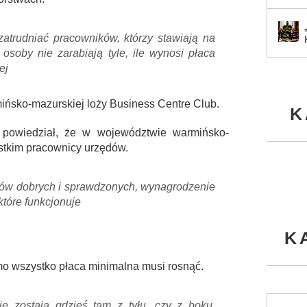
 zatrudniać pracowników, którzy stawiają na
 osoby nie zarabiają tyle, ile wynosi płaca
ej
mińsko-mazurskiej loży Business Centre Club.
K
n powiedział, że w województwie warmińsko-
stkim pracownicy urzędów.
ków dobrych i sprawdzonych, wynagrodzenie
które funkcjonuje
K
o wszystko płaca minimalna musi rosnąć.
nie zostają gdzieś tam z tyłu, czy z boku.