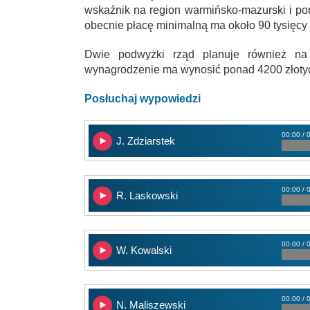
wskaźnik na region warmińsko-mazurski i p
obecnie płacę minimalną ma około 90 tysięcy
Dwie podwyżki rząd planuje również na 
wynagrodzenie ma wynosić ponad 4200 złotych 
Posłuchaj wypowiedzi
00:00 / 
J. Zdziarstek
00:00 / 
R. Laskowski
00:00 / 
W. Kowalski
00:00 / 
N. Maliszewski