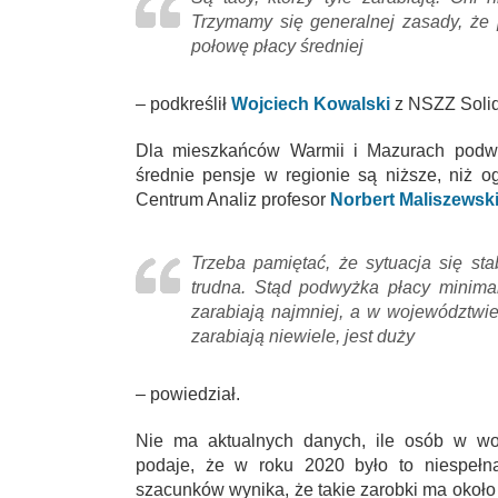
Trzymamy się generalnej zasady, że
połowę płacy średniej
– podkreślił
Wojciech Kowalski
z NSZZ Soli
Dla mieszkańców Warmii i Mazurach podwyż
średnie pensje w regionie są niższe, niż 
Centrum Analiz profesor
Norbert Maliszewsk
Trzeba pamiętać, że sytuacja się stab
trudna. Stąd podwyżka płacy minimal
zarabiają najmniej, a w województwi
zarabiają niewiele, jest duży
– powiedział.
Nie ma aktualnych danych, ile osób w wo
podaje, że w roku 2020 było to niespełna
szacunków wynika, że takie zarobki ma około