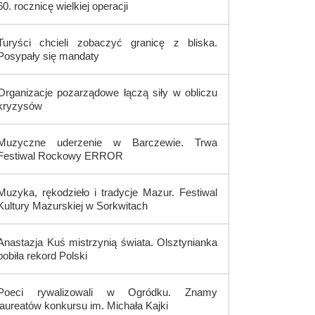
60. rocznicę wielkiej operacji
Turyści chcieli zobaczyć granicę z bliska.
Posypały się mandaty
Organizacje pozarządowe łączą siły w obliczu
kryzysów
Muzyczne uderzenie w Barczewie. Trwa
Festiwal Rockowy ERROR
Muzyka, rękodzieło i tradycje Mazur. Festiwal
Kultury Mazurskiej w Sorkwitach
Anastazja Kuś mistrzynią świata. Olsztynianka
pobiła rekord Polski
Poeci rywalizowali w Ogródku. Znamy
laureatów konkursu im. Michała Kajki