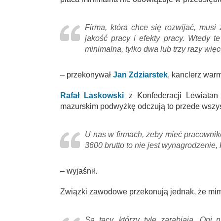
Firma, która chce się rozwijać, musi
jakość pracy i efekty pracy. Wtedy te
minimalna, tylko dwa lub trzy razy więc
– przekonywał
Jan Zdziarstek
, kanclerz war
Rafał Laskowski
z Konfederacji Lewiata
mazurskim podwyżkę odczują to przede wszy
U nas w firmach, żeby mieć pracowni
3600 brutto to nie jest wynagrodzenie, 
– wyjaśnił.
Związki zawodowe przekonują jednak, że mim
Są tacy, którzy tyle zarabiają. Oni 