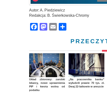
Autor: A. Piedziewicz
Redakcja: B. Świerkowska-Chromy
Facebook
Mastodon
Email
Share
PRZECZY
Układ zbiorowy: zarobki
„Na pracownika banku”
lekarzy, nowe uprawnienia
wyłudzili prawie 70 tys. zł.
PIP i kwota wolna od
Dwaj 22-latkowie w areszcie
podatku