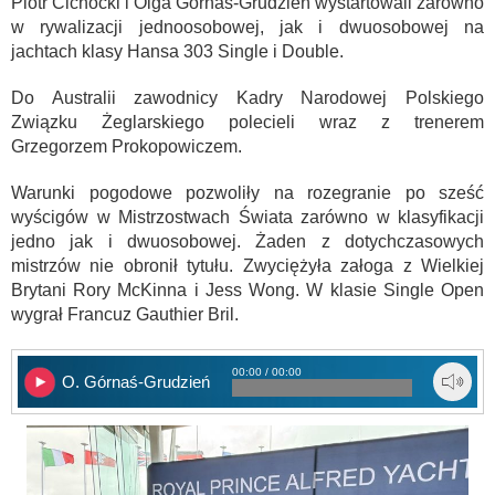
Piotr Cichocki i Olga Górnaś-Grudzień wystartowali zarówno
w rywalizacji jednoosobowej, jak i dwuosobowej na
jachtach klasy Hansa 303 Single i Double.
Do Australii zawodnicy Kadry Narodowej Polskiego
Związku Żeglarskiego polecieli wraz z trenerem
Grzegorzem Prokopowiczem.
Warunki pogodowe pozwoliły na rozegranie po sześć
wyścigów w Mistrzostwach Świata zarówno w klasyfikacji
jedno jak i dwuosobowej. Żaden z dotychczasowych
mistrzów nie obronił tytułu. Zwyciężyła załoga z Wielkiej
Brytani Rory McKinna i Jess Wong. W klasie Single Open
wygrał Francuz Gauthier Bril.
00:00 / 00:00
O. Górnaś-Grudzień