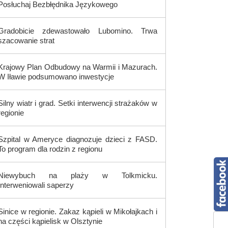
Posłuchaj Bezbłędnika Językowego
Gradobicie zdewastowało Lubomino. Trwa
szacowanie strat
Krajowy Plan Odbudowy na Warmii i Mazurach.
W Iławie podsumowano inwestycje
Silny wiatr i grad. Setki interwencji strażaków w
regionie
Szpital w Ameryce diagnozuje dzieci z FASD.
To program dla rodzin z regionu
Niewybuch na plaży w Tolkmicku.
Interweniowali saperzy
Sinice w regionie. Zakaz kąpieli w Mikołajkach i
na części kąpielisk w Olsztynie