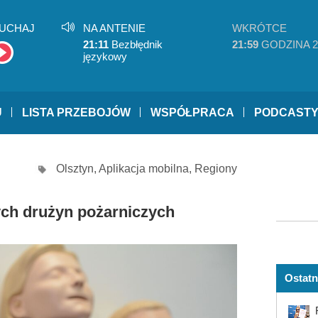
UCHAJ
NA ANTENIE
WKRÓTCE
21:11
Bezbłędnik
21:59
GODZINA 2
językowy
U
LISTA PRZEBOJÓW
WSPÓŁPRACA
PODCAST
Olsztyn
,
Aplikacja mobilna
,
Regiony
ch drużyn pożarniczych
Ostatn