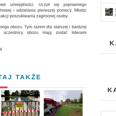
e umiejętności. Uczyli się poprawnego
howej i udzielania pierwszej pomocy. Młodzi
 akcji poszukiwania zaginionej osoby.
kiego obozu. Tym razem dla starszej i bardziej
i uczestnicy obozu mają zostać liderami
K
t
TAJ TAKŻE
K