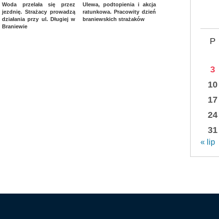
Woda przelała się przez
Ulewa, podtopienia i akcja
jezdnię. Strażacy prowadzą
ratunkowa. Pracowity dzień
działania przy ul. Długiej w
braniewskich strażaków
Braniewie
P
3
10
17
24
31
« lip