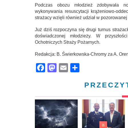
Podczas obozu młodzież zdobywała now
wykonywania resuscytacji krążeniowo-oddec
strażacy wzięli również udział w pozorowanej
Już dziś rozpoczyna się drugi turnus strażac
doświadczonej młodzieży. W przyszłośc
Ochotniczych Straży Pożarnych.
Redakcja: B. Świerkowska-Chromy za A. Oren
Facebook
Mastodon
Email
Share
PRZECZY