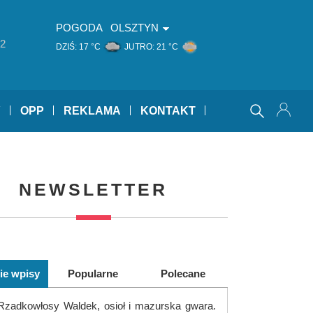
POGODA
OLSZTYN
2
DZIŚ:
17 °C
JUTRO:
21 °C
Y
OPP
REKLAMA
KONTAKT
NEWSLETTER
ie wpisy
Popularne
Polecane
Rzadkowłosy Waldek, osioł i mazurska gwara.