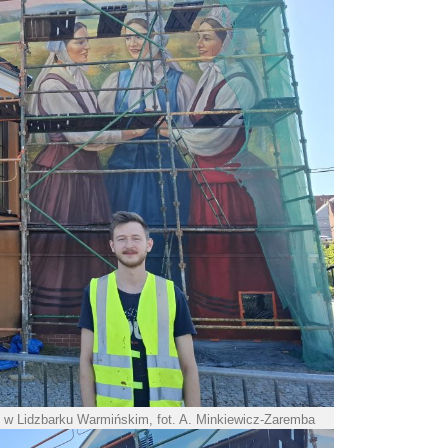
w Lidzbarku Warmińskim, fot. A. Minkiewicz-Zaremba