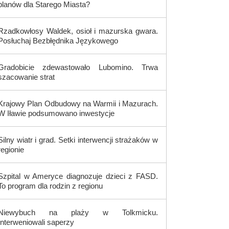
planów dla Starego Miasta?
Rzadkowłosy Waldek, osioł i mazurska gwara.
Posłuchaj Bezbłędnika Językowego
Gradobicie zdewastowało Lubomino. Trwa
szacowanie strat
Krajowy Plan Odbudowy na Warmii i Mazurach.
W Iławie podsumowano inwestycje
Silny wiatr i grad. Setki interwencji strażaków w
regionie
Szpital w Ameryce diagnozuje dzieci z FASD.
To program dla rodzin z regionu
Niewybuch na plaży w Tolkmicku.
Interweniowali saperzy