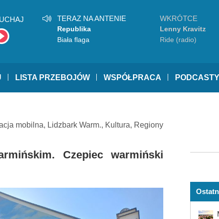
TERAZ NA ANTENIE
WKRÓTCE
UCHAJ
Republika
Lenny Kravitz
Biała flaga
Ride (radio)
U
LISTA PRZEBOJÓW
WSPÓŁPRACA
PODCAST
acja mobilna
,
Lidzbark Warm.
,
Kultura
,
Regiony
rmińskim. Czepiec warmiński
Ostatn