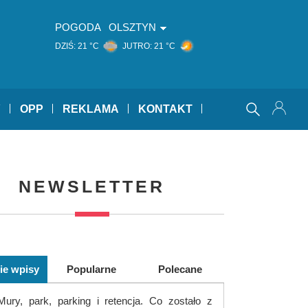
POGODA
OLSZTYN
DZIŚ:
21 °C
JUTRO:
21 °C
Y
OPP
REKLAMA
KONTAKT
NEWSLETTER
ie wpisy
Popularne
Polecane
Mury, park, parking i retencja. Co zostało z