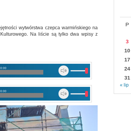
P
iejętności wytwórstwa czepca warmińskiego na
 Kulturowego. Na liście są tylko dwa wpisy z
3
10
17
24
00:00
31
« lip
00:00