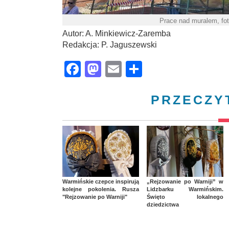
Prace nad muralem, fo
Autor: A. Minkiewicz-Zaremba
Redakcja: P. Jaguszewski
Facebook
Mastodon
Email
Share
PRZECZY
Warmińskie czepce inspirują
„Rejzowanie po Warniji” w
kolejne pokolenia. Rusza
Lidzbarku Warmińskim.
"Rejzowanie po Warniji"
Święto lokalnego
dziedzictwa