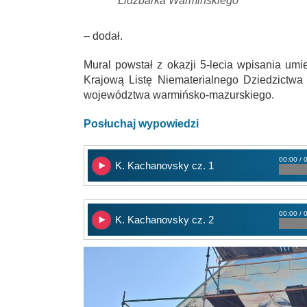
Lidzbarka Warmińskiego
– dodał.
Mural powstał z okazji 5-lecia wpisania um
Krajową Listę Niematerialnego Dziedzictwa
województwa warmińsko-mazurskiego.
Posłuchaj wypowiedzi
00:00 / 
K. Kachanovsky cz. 1
00:00 / 
K. Kachanovsky cz. 2