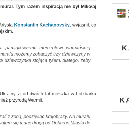
ural. Tym razem inspiracją nie był Mikołaj
Artysta
Konstantin Kachanovsky
, wyjaśnił, co
ejskim.
K
a pamiątkowemu elementowi warmińskiej
 muralu możemy zobaczyć trzy dziewczyny w
ta dziewczynka stojąca tyłem, dlatego, żeby
Ukrainy, a od dwóch lat mieszka w Lidzbarku
K
ież przyrodą Warmii.
ć z żoną, podziwiać krajobrazy. Na muralu
owałem się jadąc drogą od Dobrego Miasta do