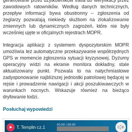
generowane przez użytkowników trafia do weryfikacji przez
zawodowych ratowników. Według danych technicznych,
przepływ informacji bywa obustronny – zgłoszenia od
żeglarzy pozwalają niekiedy służbom na zlokalizowanie
zmiennych lub dynamicznych zagrożeń, które nie były
wcześniej ujęte w oficjalnych rejestrach MOPR.
Integracja aplikacji z systemem dyspozytorskim MOPR
umożliwia też automatyczne przekazywanie współrzędnych
GPS w momencie zgłoszenia sytuacji kryzysowej. Dyżurny
operacyjny widzi na ekranie monitora dokładny, stale
aktualizowany punkt. Pozwala to na natychmiastowe
zadysponowanie najbliższej jednostki patrolowej będącej w
rejsie i prowadzenie nawigacji i akcji poszukiwawczych w
warunkach nocnych. Wskazuje również na bieżąco
dryfowanie łodzi.
Posłuchaj wypowiedzi
00:00 / 00:00
T. Templin cz.1