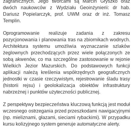
zagranicznych. Jego twórcami są Marcin Gryszko oraz
dwóch naukowców z Wydziału Geoinżynierii: dr hab.
Dariusz Popielarczyk, prof. UWM oraz dr inż. Tomasz
Templin.
Oprogramowanie realizuje zadania z zakresu
pozycjonowania i planowania tras na zbiornikach wodnych.
Architektura systemu umożliwia wyznaczanie szlaków
żeglownych przechodzących przez wiele połączonych ze
sobą akwenów, co ma szczególne zastosowanie w rejonie
Wielkich Jezior Mazurskich. Do podstawowych funkcji
aplikacji należą kreślenia współrzędnych geograficznych
jednostki w czasie rzeczywistym, rejestrowanie śladu trasy
(historii rejsu) i geolokalizacja obiektów infrastruktury
nabrzeżnej i punktów użyteczności publicznej.
Z perspektywy bezpieczeństwa kluczową funkcją jest moduł
wczesnego ostrzegania przed przeszkodami nawigacyjnymi
(np. mieliznami, głazami, sieciami rybackimi). W przypadku
kursu kolizyjnego system generuje automatyczne alerty.