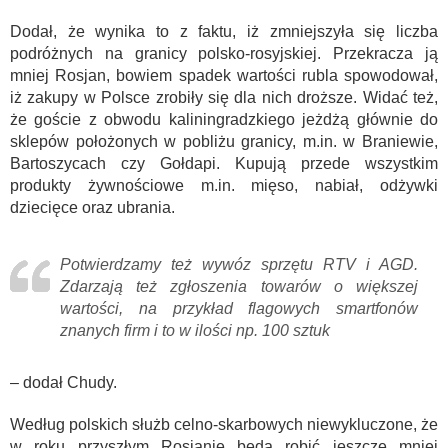
Dodał, że wynika to z faktu, iż zmniejszyła się liczba
podróżnych na granicy polsko-rosyjskiej. Przekracza ją
mniej Rosjan, bowiem spadek wartości rubla spowodował,
iż zakupy w Polsce zrobiły się dla nich droższe. Widać też,
że goście z obwodu kaliningradzkiego jeżdżą głównie do
sklepów położonych w pobliżu granicy, m.in. w Braniewie,
Bartoszycach czy Gołdapi. Kupują przede wszystkim
produkty żywnościowe m.in. mięso, nabiał, odżywki
dziecięce oraz ubrania.
Potwierdzamy też wywóz sprzętu RTV i AGD.
Zdarzają też zgłoszenia towarów o większej
wartości, na przykład flagowych smartfonów
znanych firm i to w ilości np. 100 sztuk
– dodał Chudy.
Według polskich służb celno-skarbowych niewykluczone, że
w roku przyszłym Rosjanie będą robić jeszcze mniej