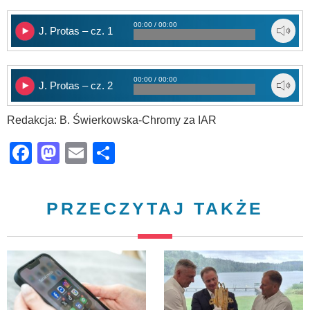
00:00 / 00:00
J. Protas – cz. 1
00:00 / 00:00
J. Protas – cz. 2
Redakcja: B. Świerkowska-Chromy za IAR
Facebook
Mastodon
Email
Share
PRZECZYTAJ TAKŻE