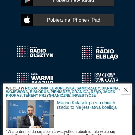
Pobierz na Android
Pobierz na iPhone / iPad
WIĘCEJ W
ROSJA
,
UNIA EUROPEJSKA
,
SAMORZĄDY
,
UKRAINA
,
WOJEWODA
,
BIAŁORUŚ
,
PIENIĄDZE
,
GRANICA
,
RZĄD
,
JACEK
PRORAS
,
TERENY PRZYGRANICZNE
,
INWESTYCJE
Marcin Kulasek po stu dniach
rządu: to nie jest łatwa koalicja
Radio Olsztyn S.A.
Wszystkie prawa
2025
zastrzeżone
"W sto dni nie da się spełnić wszystkich obietnic, ale wiele się