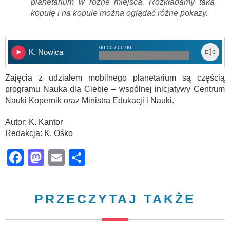
planetarium w różne miejsca. Rozkładamy taką
kopułę i na kopule można oglądać różne pokazy.
00:00 / 00:00
K. Nowica
Zajęcia z udziałem mobilnego planetarium są częścią
programu Nauka dla Ciebie – wspólnej inicjatywy Centrum
Nauki Kopernik oraz Ministra Edukacji i Nauki.
Autor: K. Kantor
Redakcja: K. Ośko
Facebook
Mastodon
Email
Share
PRZECZYTAJ TAKŻE