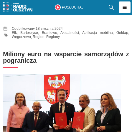
POSŁUCHAJ
Opublikowany 18 stycznia 2024
Ełk
,
Bartoszyce
,
Braniewo
,
Aktualności
,
Aplikacja mobilna
,
Gołdap
,
Węgorzewo
,
Region
,
Regiony
Miliony euro na wsparcie samorządów z
pogranicza