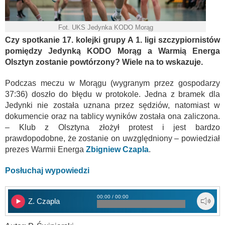
Fot. UKS Jedynka KODO Morąg
Czy spotkanie 17. kolejki grupy A 1. ligi szczypiornistów
pomiędzy Jedynką KODO Morąg a Warmią Energa
Olsztyn zostanie powtórzony? Wiele na to wskazuje.
Podczas meczu w Morągu (wygranym przez gospodarzy
37:36) doszło do błędu w protokole. Jedna z bramek dla
Jedynki nie została uznana przez sędziów, natomiast w
dokumencie oraz na tablicy wyników została ona zaliczona.
– Klub z Olsztyna złożył protest i jest bardzo
prawdopodobne, że zostanie on uwzględniony – powiedział
prezes Warmii Energa
Zbigniew Czapla
.
Posłuchaj wypowiedzi
00:00 / 00:00
Z. Czapla