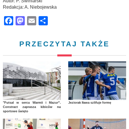
Autor: P. Świniarski
Redakcja: A. Niebojewska
Facebook
Mastodon
Email
Share
PRZECZYTAJ TAKŻE
"Futsal w sercu Warmii i Mazur”.
Jeziorak Iława szlifuje formę
Constract zaprasza kibiców na
sportowe święto