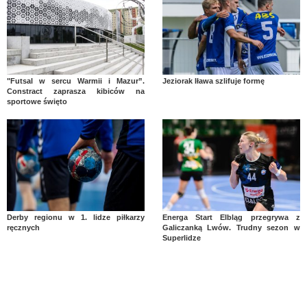
"Futsal w sercu Warmii i Mazur”.
Jeziorak Iława szlifuje formę
Constract zaprasza kibiców na
sportowe święto
Derby regionu w 1. lidze piłkarzy
Energa Start Elbląg przegrywa z
ręcznych
Galiczanką Lwów. Trudny sezon w
Superlidze