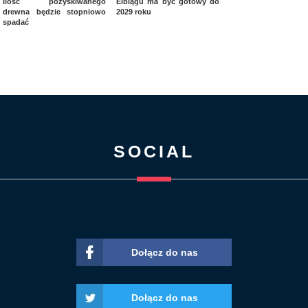
ilość pozyskiwanego
Elblągu ma być gotowy do
drewna będzie stopniowo
2029 roku
spadać
SOCIAL
Dołącz do nas
Dołącz do nas