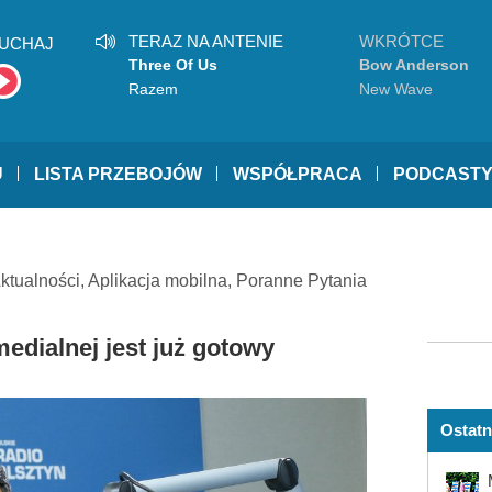
TERAZ NA ANTENIE
WKRÓTCE
UCHAJ
Three Of Us
Bow Anderson
Razem
New Wave
U
LISTA PRZEBOJÓW
WSPÓŁPRACA
PODCAST
ktualności
,
Aplikacja mobilna
,
Poranne Pytania
edialnej jest już gotowy
Ostatn