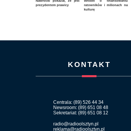
Nawrocki pokazał, że jest
Wróbel o finansowaniu
prezydentem prawicy
ratowników i milionach na
kulturę
KONTAKT
Centrala: (89) 526 44 34
Newsroom: (89) 651 08 48
Sekretariat: (89) 651 08 12
radio@radioolsztyn.pl
reklama@radioolsztyn.pl