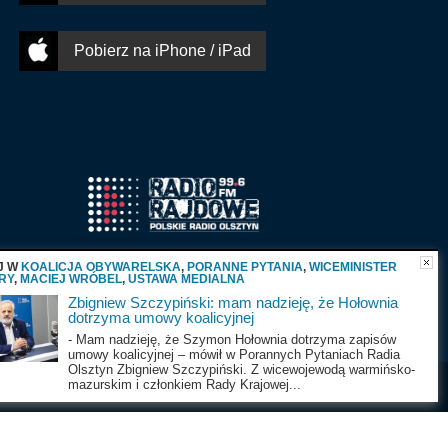
Pobierz na iPhone / iPad
J W
KOALICJA OBYWARELSKA
,
PORANNE PYTANIA
,
WICEMINISTER
RY
,
MACIEJ WRÓBEL
,
USTAWA MEDIALNA
Zbigniew Szczypiński: mam nadzieję, że Hołownia
dotrzyma umowy koalicyjnej
- Mam nadzieję, że Szymon Hołownia dotrzyma zapisów
umowy koalicyjnej – mówił w Porannych Pytaniach Radia
Olsztyn Zbigniew Szczypiński. Z wicewojewodą warmińsko-
mazurskim i członkiem Rady Krajowej...
Wszystkie prawa zastrzeżone