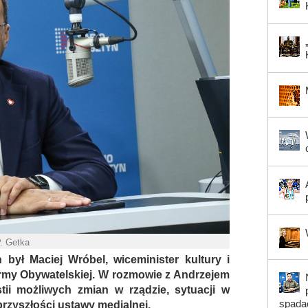
P. Getka
ył Maciej Wróbel, wiceminister kultury i
rmy Obywatelskiej. W rozmowie z Andrzejem
tii możliwych zmian w rządzie, sytuacji w
spada
 przyszłości ustawy medialnej.