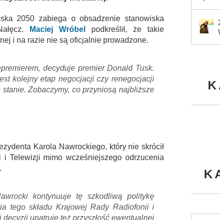
lska 2050 zabiega o obsadzenie stanowiska
-Nałęcz.
Maciej Wróbel
podkreślił, że takie
j i na razie nie są oficjalnie prowadzone.
icepremierem, decyduje premier Donald Tusk.
 jest kolejny etap negocjacji czy renegocjacji
K
ę stanie. Zobaczymy, co przyniosą najbliższe
rezydenta Karola Nawrockiego, który nie skrócił
i i Telewizji mimo wcześniejszego odrzucenia
.
K
wrocki kontynuuje tę szkodliwą politykę
a tego składu Krajowej Rady Radiofonii i
ej decyzji upatruję też przyszłość ewentualnej