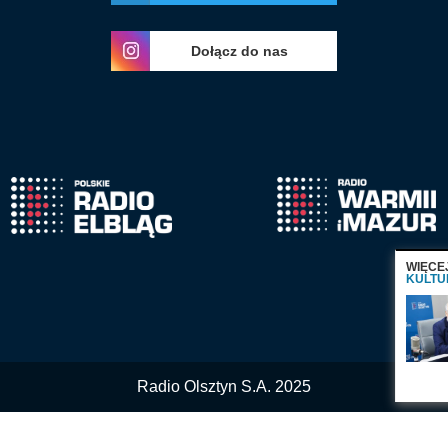
Dołącz do nas
WIĘCE
KULTU
Radio Olsztyn S.A. 2025
Nasza witryna wykorzystuje ciasteczka 'cookies'.
Więcej informacji