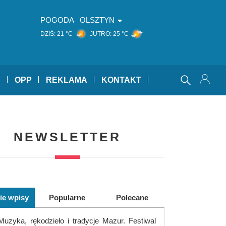
POGODA
OLSZTYN
DZIŚ:
21 °C
JUTRO:
25 °C
Y
OPP
REKLAMA
KONTAKT
NEWSLETTER
ie wpisy
Popularne
Polecane
Muzyka, rękodzieło i tradycje Mazur. Festiwal