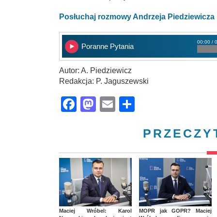
Posłuchaj rozmowy Andrzeja Piedziewicza
00:00 / 
Poranne Pytania
Autor: A. Piedziewicz
Redakcja: P. Jaguszewski
Facebook
Mastodon
Email
Share
PRZECZY
Maciej Wróbel: Karol
MOPR jak GOPR? Maciej