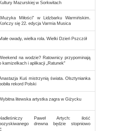
Kultury Mazurskiej w Sorkwitach
„Muzyka Miłości” w Lidzbarku Warmińskim.
Kończy się 22. edycja Varmia Musica
Małe owady, wielka rola. Wielki Dzień Pszczół
Weekend na wodzie? Ratownicy przypominają
o kamizelkach i aplikacji „Ratunek”
Anastazja Kuś mistrzynią świata. Olsztynianka
pobiła rekord Polski
Wybitna litewska artystka zagra w Giżycku
Nadleśniczy Paweł Artych: ilość
pozyskiwanego drewna będzie stopniowo
ć