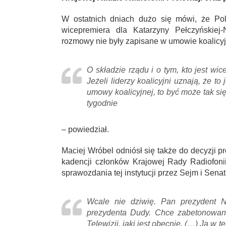
W ostatnich dniach dużo się mówi, że Po
wicepremiera dla Katarzyny Pełczyńskiej
rozmowy nie były zapisane w umowie koalicyjne
O składzie rządu i o tym, kto jest w
Jeżeli liderzy koalicyjni uznają, że to
umowy koalicyjnej, to być może tak si
tygodnie
– powiedział.
Maciej Wróbel odniósł się także do decyzji p
kadencji członków Krajowej Rady Radiofoni
sprawozdania tej instytucji przez Sejm i Senat
Wcale nie dziwię. Pan prezydent Na
prezydenta Dudy. Chce zabetonowani
Telewizji, jaki jest obecnie. (…) Ja w t