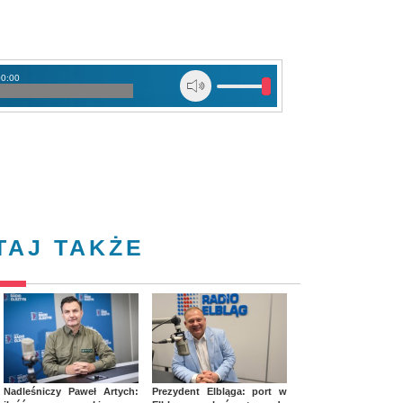
00:00
TAJ TAKŻE
Nadleśniczy Paweł Artych:
Prezydent Elbląga: port w