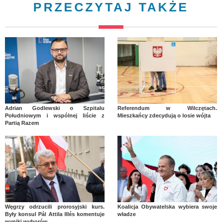
PRZECZYTAJ TAKŻE
Adrian Godlewski o Szpitalu
Referendum w Wilczętach.
Południowym i wspólnej liście z
Mieszkańcy zdecydują o losie wójta
Partią Razem
Węgrzy odrzucili prorosyjski kurs.
Koalicja Obywatelska wybiera swoje
Były konsul Pál Attila Illés komentuje
władze
wyniki wyborów