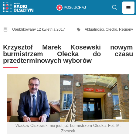
POSŁUCHAJ
Opublikowany 12 kwietnia 2017
Aktualności
,
Olecko
,
Regiony
Krzysztof Marek Kosewski nowym
burmistrzem Olecka do czasu
przedterminowych wyborów
Wacław Olszewski nie jest już burmistrzem Olecka. Fot. M.
Zbrożek