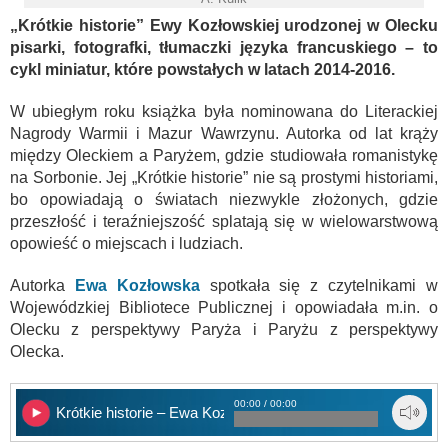
„Krótkie historie” Ewy Kozłowskiej urodzonej w Olecku
pisarki, fotografki, tłumaczki języka francuskiego – to
cykl miniatur, które powstałych w latach 2014-2016.
W ubiegłym roku książka była nominowana do Literackiej
Nagrody Warmii i Mazur Wawrzynu. Autorka od lat krąży
między Oleckiem a Paryżem, gdzie studiowała romanistykę
na Sorbonie. Jej „Krótkie historie” nie są prostymi historiami,
bo opowiadają o światach niezwykle złożonych, gdzie
przeszłość i teraźniejszość splatają się w wielowarstwową
opowieść o miejscach i ludziach.
Autorka
Ewa Kozłowska
spotkała się z czytelnikami w
Wojewódzkiej Bibliotece Publicznej i opowiadała m.in. o
Olecku z perspektywy Paryża i Paryżu z perspektywy
Olecka.
00:00 / 00:00
Krótkie historie – Ewa Kozłowska