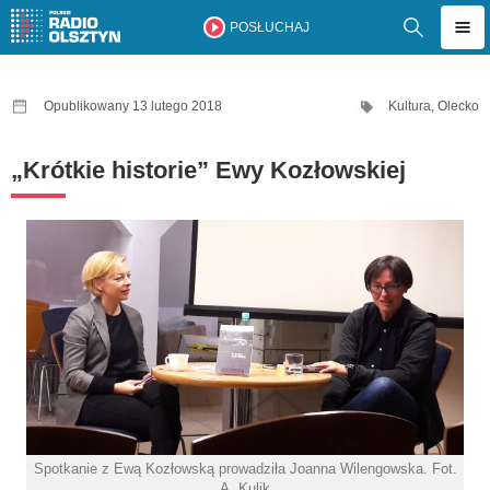
POSŁUCHAJ
Opublikowany 13 lutego 2018
Kultura
,
Olecko
„Krótkie historie” Ewy Kozłowskiej
Spotkanie z Ewą Kozłowską prowadziła Joanna Wilengowska. Fot.
A. Kulik