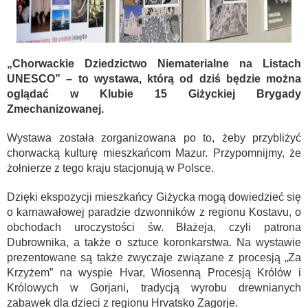
„Chorwackie Dziedzictwo Niematerialne na Listach
UNESCO” – to wystawa, którą od dziś będzie można
oglądać w Klubie 15 Giżyckiej Brygady
Zmechanizowanej.
Wystawa została zorganizowana po to, żeby przybliżyć
chorwacką kulturę mieszkańcom Mazur. Przypomnijmy, że
żołnierze z tego kraju stacjonują w Polsce.
Dzięki ekspozycji mieszkańcy Giżycka mogą dowiedzieć się
o karnawałowej paradzie dzwonników z regionu Kostavu, o
obchodach uroczystości św. Błażeja, czyli patrona
Dubrownika, a także o sztuce koronkarstwa. Na wystawie
prezentowane są także zwyczaje związane z procesją „Za
Krzyżem” na wyspie Hvar, Wiosenną Procesją Królów i
Królowych w Gorjani, tradycją wyrobu drewnianych
zabawek dla dzieci z regionu Hrvatsko Zagorje.