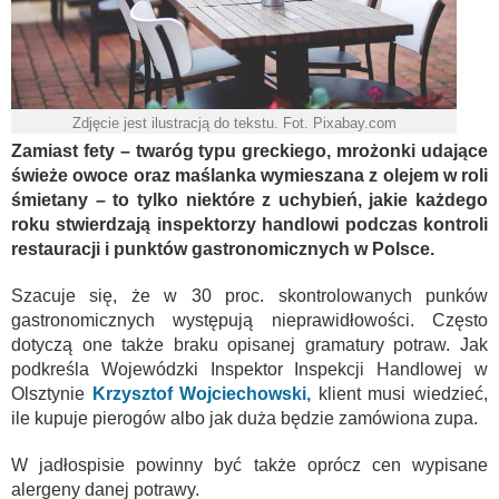
Zdjęcie jest ilustracją do tekstu. Fot. Pixabay.com
Zamiast fety – twaróg typu greckiego, mrożonki udające
świeże owoce oraz maślanka wymieszana z olejem w roli
śmietany – to tylko niektóre z uchybień, jakie każdego
roku stwierdzają inspektorzy handlowi podczas kontroli
restauracji i punktów gastronomicznych w Polsce.
Szacuje się, że w 30 proc. skontrolowanych punków
gastronomicznych występują nieprawidłowości. Często
dotyczą one także braku opisanej gramatury potraw. Jak
podkreśla Wojewódzki Inspektor Inspekcji Handlowej w
Olsztynie
Krzysztof Wojciechowski,
klient musi wiedzieć,
ile kupuje pierogów albo jak duża będzie zamówiona zupa.
W jadłospisie powinny być także oprócz cen wypisane
alergeny danej potrawy.