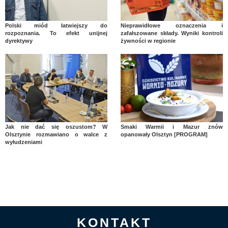
Polski miód łatwiejszy do
Nieprawidłowe oznaczenia i
rozpoznania. To efekt unijnej
zafałszowane składy. Wyniki kontroli
dyrektywy
żywności w regionie
Jak nie dać się oszustom? W
Smaki Warmii i Mazur znów
Olsztynie rozmawiano o walce z
opanowały Olsztyn [PROGRAM]
wyłudzeniami
KONTAKT