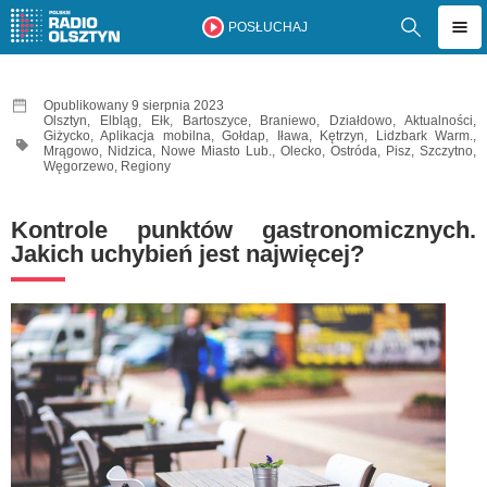
POSŁUCHAJ
Opublikowany 9 sierpnia 2023
Olsztyn
,
Elbląg
,
Ełk
,
Bartoszyce
,
Braniewo
,
Działdowo
,
Aktualności
,
Giżycko
,
Aplikacja mobilna
,
Gołdap
,
Iława
,
Kętrzyn
,
Lidzbark Warm.
,
Mrągowo
,
Nidzica
,
Nowe Miasto Lub.
,
Olecko
,
Ostróda
,
Pisz
,
Szczytno
,
Węgorzewo
,
Regiony
Kontrole punktów gastronomicznych.
Jakich uchybień jest najwięcej?