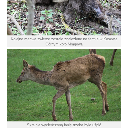
Kolejne martwe zwierzę zostało znalezione na fermie w Kosewie
Górnym koło Mrągowa
Skrajnie wycieńczoną łanię trzeba było uśpić