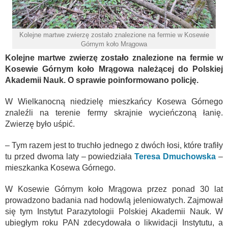
Kolejne martwe zwierzę zostało znalezione na fermie w Kosewie
Górnym koło Mrągowa
Kolejne martwe zwierzę zostało znalezione na fermie w
Kosewie Górnym koło Mrągowa należącej do Polskiej
Akademii Nauk. O sprawie poinformowano policję.
W Wielkanocną niedzielę mieszkańcy Kosewa Górnego
znaleźli na terenie fermy skrajnie wycieńczoną łanię.
Zwierzę było uśpić.
– Tym razem jest to truchło jednego z dwóch łosi, które trafiły
tu przed dwoma laty – powiedziała
Teresa Dmuchowska
–
mieszkanka Kosewa Górnego.
W Kosewie Górnym koło Mrągowa przez ponad 30 lat
prowadzono badania nad hodowlą jeleniowatych. Zajmował
się tym Instytut Parazytologii Polskiej Akademii Nauk. W
ubiegłym roku PAN zdecydowała o likwidacji Instytutu, a