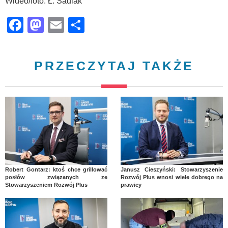
Wideo/foto: Ł. Sadlak
Facebook
Mastodon
Email
Share
PRZECZYTAJ TAKŻE
Robert Gontarz: ktoś chce grillować
Janusz Cieszyński: Stowarzyszenie
posłów związanych ze
Rozwój Plus wnosi wiele dobrego na
Stowarzyszeniem Rozwój Plus
prawicy