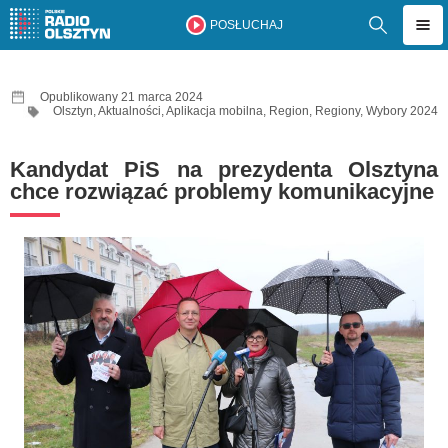
POSŁUCHAJ
Opublikowany 21 marca 2024
Olsztyn
,
Aktualności
,
Aplikacja mobilna
,
Region
,
Regiony
,
Wybory 2024
Kandydat PiS na prezydenta Olsztyna
chce rozwiązać problemy komunikacyjne