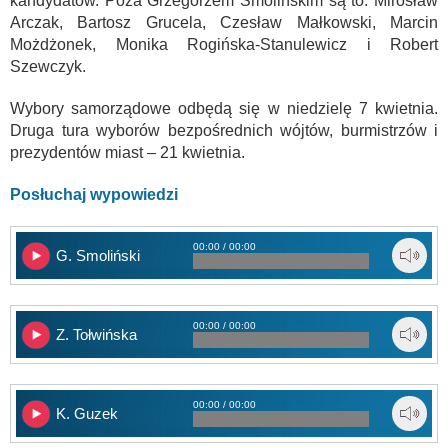
kandydatów. Poza Grzegorzem Smolińskim są to: Mirosław
Arczak, Bartosz Grucela, Czesław Małkowski, Marcin
Możdżonek, Monika Rogińska-Stanulewicz i Robert
Szewczyk.
Wybory samorządowe odbędą się w niedzielę 7 kwietnia.
Druga tura wyborów bezpośrednich wójtów, burmistrzów i
prezydentów miast – 21 kwietnia.
Posłuchaj wypowiedzi
00:00 / 00:00
G. Smoliński
00:00 / 00:00
Z. Tołwińska
00:00 / 00:00
K. Guzek