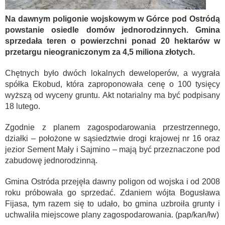
Na dawnym poligonie wojskowym w Górce pod Ostródą
powstanie osiedle domów jednorodzinnych. Gmina
sprzedała teren o powierzchni ponad 20 hektarów w
przetargu nieograniczonym za 4,5 miliona złotych.
Chętnych było dwóch lokalnych deweloperów, a wygrała
spółka Ekobud, która zaproponowała cenę o 100 tysięcy
wyższą od wyceny gruntu. Akt notarialny ma być podpisany
18 lutego.
Zgodnie z planem zagospodarowania przestrzennego,
działki – położone w sąsiedztwie drogi krajowej nr 16 oraz
jezior Sement Mały i Sajmino – mają być przeznaczone pod
zabudowę jednorodzinną.
Gmina Ostróda przejęła dawny poligon od wojska i od 2008
roku próbowała go sprzedać. Zdaniem wójta Bogusława
Fijasa, tym razem się to udało, bo gmina uzbroiła grunty i
uchwaliła miejscowe plany zagospodarowania. (pap/kan/łw)