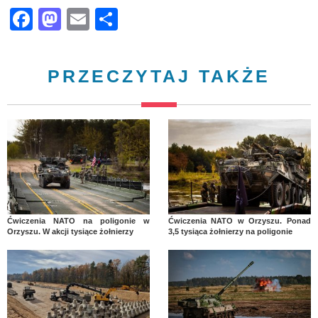
Facebook
Mastodon
Email
Share
PRZECZYTAJ TAKŻE
Ćwiczenia NATO na poligonie w
Ćwiczenia NATO w Orzyszu. Ponad
Orzyszu. W akcji tysiące żołnierzy
3,5 tysiąca żołnierzy na poligonie