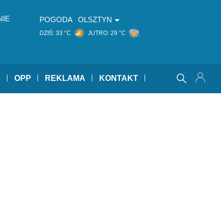
NIE
POGODA
OLSZTYN
DZIŚ:
33 °C
JUTRO:
29 °C
Y
OPP
REKLAMA
KONTAKT