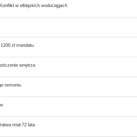
onflikt w elbląskich wodociągach
ą 1200 zł mandatu
kończenie wnętrza
ego remontu
on
atwa miał 72 lata