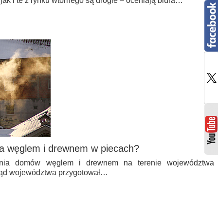
ak i te z rynku wtórnego są drogie – oceniają biura…
ia węglem i drewnem w piecach?
ania domów węglem i drewnem na terenie województwa
ząd województwa przygotował…