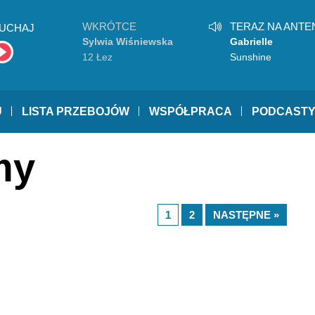
WKRÓTCE
TERAZ NA ANTE
UCHAJ
Sylwia Wiśniewska
Gabrielle
12 Łez
Sunshine
U
LISTA PRZEBOJÓW
WSPÓŁPRACA
PODCAST
my
1
2
NASTĘPNE »