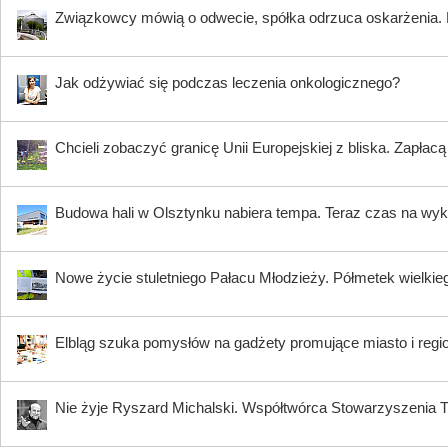
Związkowcy mówią o odwecie, spółka odrzuca oskarżenia. K
Jak odżywiać się podczas leczenia onkologicznego?
Chcieli zobaczyć granicę Unii Europejskiej z bliska. Zapłac
Budowa hali w Olsztynku nabiera tempa. Teraz czas na wy
Nowe życie stuletniego Pałacu Młodzieży. Półmetek wielki
Elbląg szuka pomysłów na gadżety promujące miasto i regi
Nie żyje Ryszard Michalski. Współtwórca Stowarzyszenia Tr