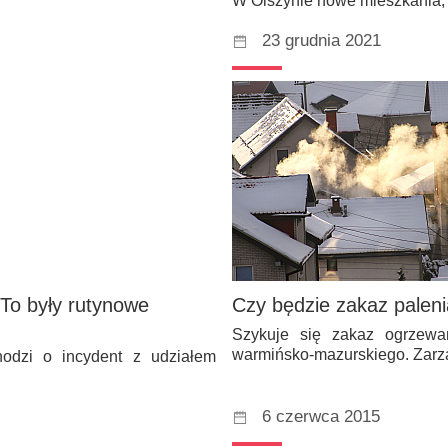
W Olszynie nowe mieszkania, j
23 grudnia 2021
To były rutynowe
Czy będzie zakaz palen
Szykuje się zakaz ogrzew
warmińsko-mazurskiego. Zar
hodzi o incydent z udziałem
6 czerwca 2015