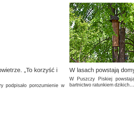
ietrze. „To korzyść i
W lasach powstają domy 
W Puszczy Piskiej powstają
bartnictwo ratunkiem dzikich
ry podpisało porozumienie w