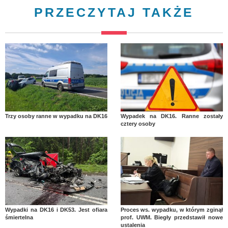
PRZECZYTAJ TAKŻE
Trzy osoby ranne w wypadku na DK16
Wypadek na DK16. Ranne zostały
cztery osoby
Wypadki na DK16 i DK53. Jest ofiara
Proces ws. wypadku, w którym zginął
śmiertelna
prof. UWM. Biegły przedstawił nowe
ustalenia