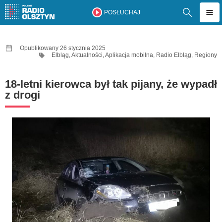
POSŁUCHAJ
Opublikowany 26 stycznia 2025
Elbląg
,
Aktualności
,
Aplikacja mobilna
,
Radio Elbląg
,
Regiony
18-letni kierowca był tak pijany, że wypadł
z drogi