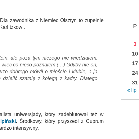
 Dla zawodnika z Niemiec Olsztyn to zupełnie
P
Karlitzkowi.
3
10
ein, ale poza tym niczego nie wiedziałem.
17
m, więc co nieco poznałem (…) Gdyby nie on,
dużo dobrego mówił o mieście i klubie, a ja
24
 dzielić szatnię z kolegą z kadry. Dlatego
31
« lip
ista uniwersjady, który zadebiutował też w
ipiński
. Środkowy, który przyszedł z Cuprum
bardzo intensywny.