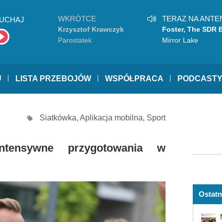
WKRÓTCE
TERAZ NA ANTE
UCHAJ
Krzysztof Krawczyk
Foster, The SDR 
Band
Parostatek
Mirror Lake
U
LISTA PRZEBOJÓW
WSPÓŁPRACA
PODCAST
Siatkówka
,
Aplikacja mobilna
,
Sport
ntensywne przygotowania w
Ostatn