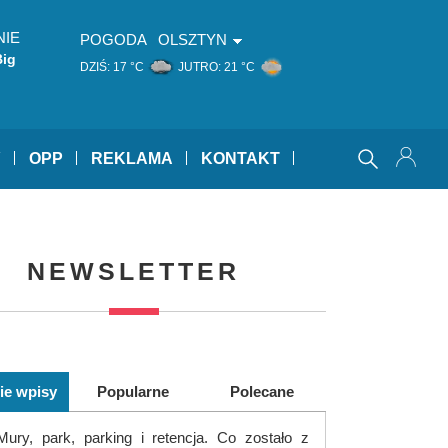
NIE
POGODA
OLSZTYN
Big
DZIŚ:
17 °C
JUTRO:
21 °C
Y
OPP
REKLAMA
KONTAKT
NEWSLETTER
ie wpisy
Popularne
Polecane
Mury, park, parking i retencja. Co zostało z