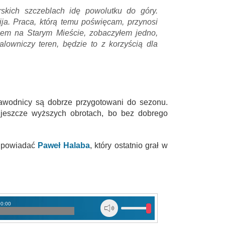
rskich szczeblach idę powolutku do góry.
wija. Praca, którą temu poświęcam, przynosi
łem na Starym Mieście, zobaczyłem jedno,
malowniczy teren, będzie to z korzyścią dla
awodnicy są dobrze przygotowani do sezonu.
a jeszcze wyższych obrotach, bo bez dobrego
odpowiadać
Paweł Halaba
, który ostatnio grał w
00:00