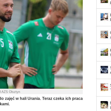
ol AZS Olsztyn
do zajęć w hali Urania. Teraz czeka ich praca
łkami.