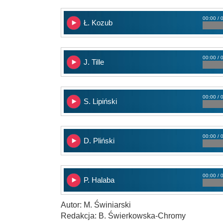
00:00 / 
Ł. Kozub
00:00 / 
J. Tille
00:00 / 
S. Lipiński
00:00 / 
D. Pliński
00:00 / 
P. Halaba
Autor: M. Świniarski
Redakcja: B. Świerkowska-Chromy