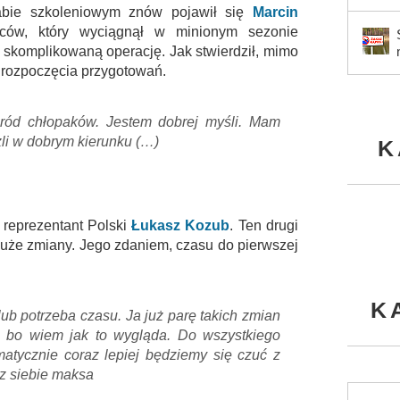
tabie szkoleniowym znów pojawił się
Marcin
biców, który wyciągnął w minionym sezonie
skomplikowaną operację. Jak stwierdził, mimo
ić rozpoczęcia przygotowań.
ród chłopaków. Jestem dobrej myśli. Mam
zli w dobrym kierunku (…)
K
 reprezentant Polski
Łukasz Kozub
. Ten drugi
duże zmiany. Jego zdaniem, czasu do pierwszej
K
ub potrzeba czasu. Ja już parę takich zmian
 bo wiem jak to wygląda. Do wszystkiego
atycznie coraz lepiej będziemy się czuć z
z siebie maksa