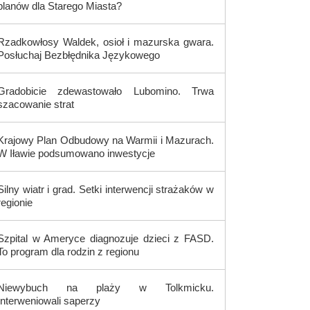
planów dla Starego Miasta?
Rzadkowłosy Waldek, osioł i mazurska gwara.
Posłuchaj Bezbłędnika Językowego
Gradobicie zdewastowało Lubomino. Trwa
szacowanie strat
Krajowy Plan Odbudowy na Warmii i Mazurach.
W Iławie podsumowano inwestycje
Silny wiatr i grad. Setki interwencji strażaków w
regionie
Szpital w Ameryce diagnozuje dzieci z FASD.
To program dla rodzin z regionu
Niewybuch na plaży w Tolkmicku.
Interweniowali saperzy