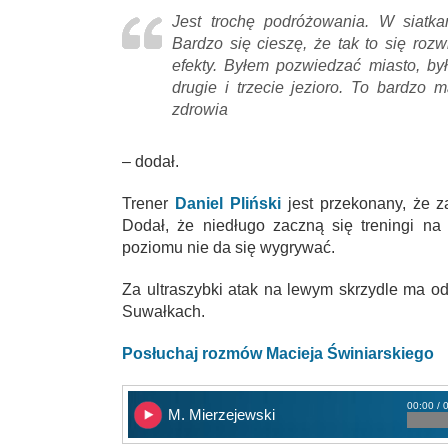
Jest trochę podróżowania. W siatka
Bardzo się cieszę, że tak to się roz
efekty. Byłem pozwiedzać miasto, by
drugie i trzecie jezioro. To bardzo 
zdrowia
– dodał.
Trener
Daniel Pliński
jest przekonany, że z
Dodał, że niedługo zaczną się treningi n
poziomu nie da się wygrywać.
Za ultraszybki atak na lewym skrzydle ma 
Suwałkach.
Posłuchaj rozmów Macieja Świniarskiego
00:00 / 
M. Mierzejewski