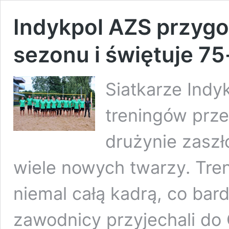
Indykpol AZS przygo
sezonu i świętuje 75
Siatkarze Indy
treningów prz
drużynie zaszło
wiele nowych twarzy. Tren
niemal całą kadrą, co bar
zawodnicy przyjechali do