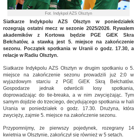
Fot. Indykpol AZS Olsztyn
Siatkarze Indykpolu AZS Olsztyn w poniedziałek
rozegrają ostatni mecz w sezonie 2025/2026. Rywalem
akademików z Kortowa będzie PGE GiEK Skra
Bełchatów, a stawką jest 5. miejsce na zakończenie
sezonu. Początek spotkania w Uranii o godz. 17.30, a
relacje w Radiu Olsztyn.
Siatkarze Indykpolu AZS Olsztyn w drugim spotkaniu o 5.
miejsce na zakończenie sezonu prowadzili już 2:0 w
wyjazdowym starciu z PGE GiEK Skrą Bełchatów.
Gospodarze jednak odwrócili losy spotkania,
doprowadzając do tie-breaka, a w nim zwyciężając. Tym
samym dojdzie do trzeciego, decydującego spotkania w hali
Urania w poniedziałek o godz. 17.30. Drużyna, która
zwycięży, zajmie 5. miejsce na zakończenie sezonu.
Przypomnijmy, że pierwszy pojedynek, rozegrany 14
kwietnia w Olsztynie, zakończył się również w 5 setach.