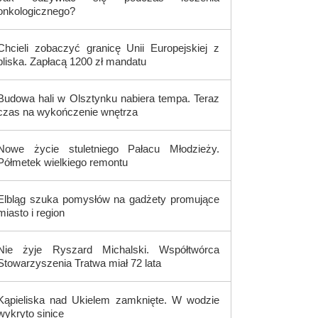
onkologicznego?
Chcieli zobaczyć granicę Unii Europejskiej z
bliska. Zapłacą 1200 zł mandatu
Budowa hali w Olsztynku nabiera tempa. Teraz
czas na wykończenie wnętrza
Nowe życie stuletniego Pałacu Młodzieży.
Półmetek wielkiego remontu
Elbląg szuka pomysłów na gadżety promujące
miasto i region
Nie żyje Ryszard Michalski. Współtwórca
Stowarzyszenia Tratwa miał 72 lata
Kąpieliska nad Ukielem zamknięte. W wodzie
wykryto sinice