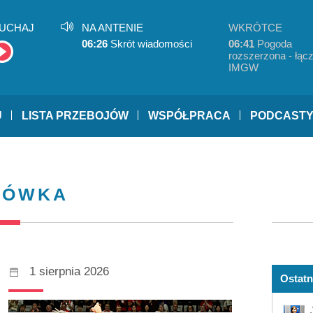
UCHAJ
NA ANTENIE
WKRÓTCE
06:26
Skrót wiadomości
06:41
Pogoda
rozszerzona - łącz
IMGW
U
LISTA PRZEBOJÓW
WSPÓŁPRACA
PODCAST
KÓWKA
1 sierpnia 2026
Ostatn