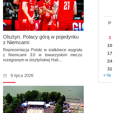
P
Olsztyn. Polacy górą w pojedynku
3
z Niemcami
10
Reprezentacja Polski w siatkówce wygrała
17
z Niemcami 3:0 w towarzyskim meczu
rozegranym w olsztyńskiej Hali…
24
31
« lip
9 lipca 2026