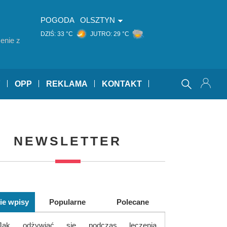
POGODA
OLSZTYN
DZIŚ:
33 °C
JUTRO:
29 °C
enie z
Y
OPP
REKLAMA
KONTAKT
NEWSLETTER
ie wpisy
Popularne
Polecane
Jak odżywiać się podczas leczenia