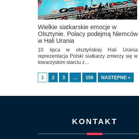
Wielkie siatkarskie emocje w
Olsztynie. Polacy podejmą Niemców
w Hali Urania
10 lipca w olsztyńskiej Hali Urania
reprezentacja Polski siatkarzy zmierzy się w
towarzyskim starciu z…
1
2
3
…
159
NASTĘPNE »
KONTAKT