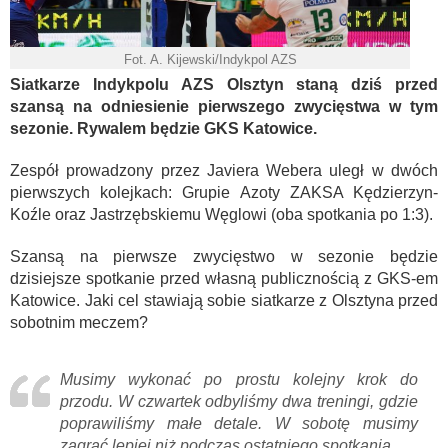
Fot. A. Kijewski/Indykpol AZS
Siatkarze Indykpolu AZS Olsztyn staną dziś przed
szansą na odniesienie pierwszego zwycięstwa w tym
sezonie. Rywalem będzie GKS Katowice.
Zespół prowadzony przez Javiera Webera uległ w dwóch
pierwszych kolejkach: Grupie Azoty ZAKSA Kędzierzyn-
Koźle oraz Jastrzębskiemu Węglowi (oba spotkania po 1:3).
Szansą na pierwsze zwycięstwo w sezonie będzie
dzisiejsze spotkanie przed własną publicznością z GKS-em
Katowice. Jaki cel stawiają sobie siatkarze z Olsztyna przed
sobotnim meczem?
Musimy wykonać po prostu kolejny krok do
przodu. W czwartek odbyliśmy dwa treningi, gdzie
poprawiliśmy małe detale. W sobotę musimy
zagrać lepiej niż podczas ostatniego spotkania