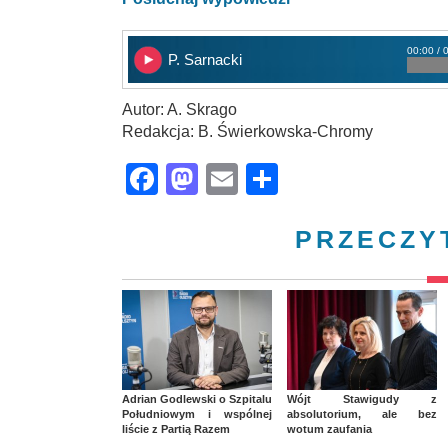
00:00 / 
P. Sarnacki
Autor: A. Skrago
Redakcja: B. Świerkowska-Chromy
Facebook
Mastodon
Email
Share
PRZECZY
Adrian Godlewski o Szpitalu
Wójt Stawigudy z
Południowym i wspólnej
absolutorium, ale bez
liście z Partią Razem
wotum zaufania