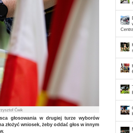
Centr
rzysztof Ćwik
sca głosowania w drugiej turze wyborów
na złożyć wniosek, żeby oddać głos w innym
w.