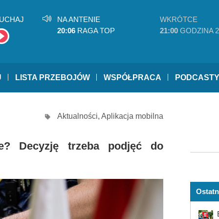
UCHAJ
NA ANTENIE
WKRÓTCE
20:06
RAGA TOP
21:00
GODZINA 2
U
LISTA PRZEBOJÓW
WSPÓŁPRACA
PODCAST
Aktualności
,
Aplikacja mobilna
ze? Decyzję trzeba podjęć do
Ostatn