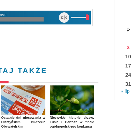
00:00
P
3
10
17
TAJ TAKŻE
24
31
« lip
Ostatnie dni głosowania w
Niezwykłe historie drzew.
Olsztyńskim Budżecie
Fusia i Bartosz w finale
Obywatelskim
ogólnopolskiego konkursu