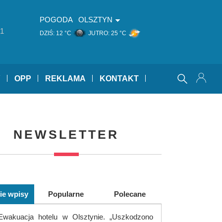
POGODA
OLSZTYN
1
DZIŚ:
12 °C
JUTRO:
25 °C
Y
OPP
REKLAMA
KONTAKT
NEWSLETTER
ie wpisy
Popularne
Polecane
Ewakuacja hotelu w Olsztynie. „Uszkodzono