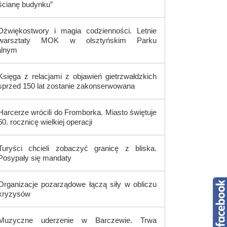
ścianę budynku”
Dźwiękostwory i magia codzienności. Letnie
warsztaty MOK w olsztyńskim Parku
alnym
Księga z relacjami z objawień gietrzwałdzkich
sprzed 150 lat zostanie zakonserwowana
Harcerze wrócili do Fromborka. Miasto świętuje
60. rocznicę wielkiej operacji
Turyści chcieli zobaczyć granicę z bliska.
Posypały się mandaty
Organizacje pozarządowe łączą siły w obliczu
kryzysów
Muzyczne uderzenie w Barczewie. Trwa