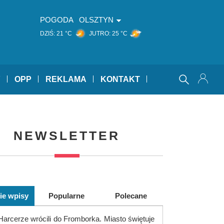
POGODA
OLSZTYN
DZIŚ:
21 °C
JUTRO:
25 °C
Y
OPP
REKLAMA
KONTAKT
NEWSLETTER
ie wpisy
Popularne
Polecane
Harcerze wrócili do Fromborka. Miasto świętuje