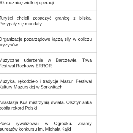
60. rocznicę wielkiej operacji
Turyści chcieli zobaczyć granicę z bliska.
Posypały się mandaty
Organizacje pozarządowe łączą siły w obliczu
kryzysów
Muzyczne uderzenie w Barczewie. Trwa
Festiwal Rockowy ERROR
Muzyka, rękodzieło i tradycje Mazur. Festiwal
Kultury Mazurskiej w Sorkwitach
Anastazja Kuś mistrzynią świata. Olsztynianka
pobiła rekord Polski
Poeci rywalizowali w Ogródku. Znamy
laureatów konkursu im. Michała Kajki