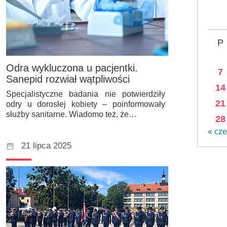
P
Odra wykluczona u pacjentki.
7
Sanepid rozwiał wątpliwości
14
Specjalistyczne badania nie potwierdziły
21
odry u dorosłej kobiety – poinformowały
służby sanitarne. Wiadomo też, że…
28
« cze
21 lipca 2025