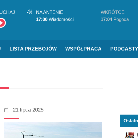
UCHAJ
NA ANTENIE
WKRÓTCE
17:00
Wiadomości
17:04
Pogoda
U
LISTA PRZEBOJÓW
WSPÓŁPRACA
PODCAST
21 lipca 2025
Ostatn