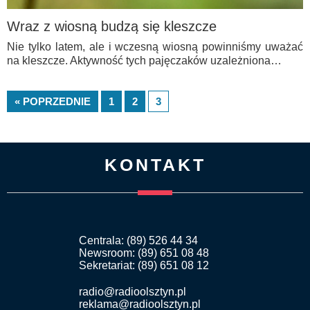
Wraz z wiosną budzą się kleszcze
Nie tylko latem, ale i wczesną wiosną powinniśmy uważać
na kleszcze. Aktywność tych pajęczaków uzależniona…
« POPRZEDNIE
1
2
3
KONTAKT
Centrala: (89) 526 44 34
Newsroom: (89) 651 08 48
Sekretariat: (89) 651 08 12
radio@radioolsztyn.pl
reklama@radioolsztyn.pl