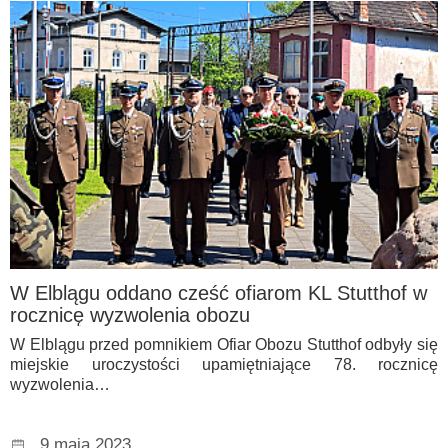
W Elblągu oddano cześć ofiarom KL Stutthof w
rocznicę wyzwolenia obozu
W Elblągu przed pomnikiem Ofiar Obozu Stutthof odbyły się
miejskie uroczystości upamiętniające 78. rocznicę
wyzwolenia…
9 maja 2023