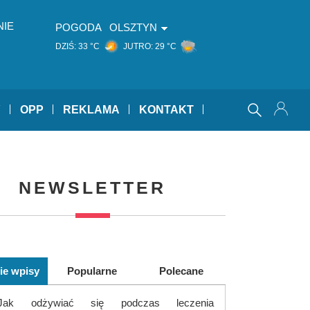
NIE
POGODA
OLSZTYN
DZIŚ:
33 °C
JUTRO:
29 °C
Y
OPP
REKLAMA
KONTAKT
NEWSLETTER
ie wpisy
Popularne
Polecane
Jak odżywiać się podczas leczenia