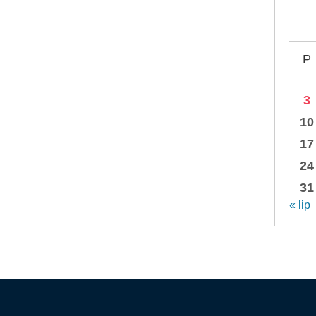
P
3
10
17
24
31
« lip