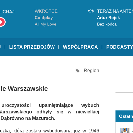
WKRÓTCE
TERAZ NA ANTE
UCHAJ
Coldplay
Artur Rojek
All My Love
Bez końca
U
LISTA PRZEBOJÓW
WSPÓŁPRACA
PODCAST
Region
ie Warszawskie
uroczystości upamiętniające wybuch
arszawskiego odbyły się w niewielkiej
Ostatn
 Dąbrówno na Mazurach.
iczka, która została wybudowana już w 1946