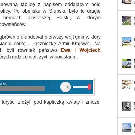
rowaną tablicę z napisem oddającym hołd
olicy. Po obelisku w Słupsku było to drugie
ziemiach dzisiejszej Polski, w którym
powstańców.
ąbrównie ufundował pierwszy wójt gminy, który
staniu córkę – łączniczkę Armii Krajowej. Na
ach byli również państwo
Ewa i Wojciech
tórych rodzice walczyyli w powstaniu.
00:00
uryści złożyli pod kapliczką kwiaty i znicze.