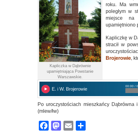
roku. Ma wmu
poległym w st
miejsce na 
upamiętniono 
Kapliczkę w D
stracił w pow
uroczystości
Brojerowie
, k
Kapliczka w Dąbrównie
upamiętniająca Powstanie
Warszawskie.
00:00 / 
E. i W. Brojerowie
Po uroczystościach mieszkańcy Dąbrówna i t
(mlew/łw)
Facebook
Mastodon
Email
Share