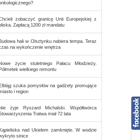
onkologicznego?
Chcieli zobaczyć granicę Unii Europejskiej z
bliska. Zapłacą 1200 zł mandatu
Budowa hali w Olsztynku nabiera tempa. Teraz
czas na wykończenie wnętrza
Nowe życie stuletniego Pałacu Młodzieży.
Półmetek wielkiego remontu
Elbląg szuka pomysłów na gadżety promujące
miasto i region
Nie żyje Ryszard Michalski. Współtwórca
Stowarzyszenia Tratwa miał 72 lata
Kąpieliska nad Ukielem zamknięte. W wodzie
wykryto sinice