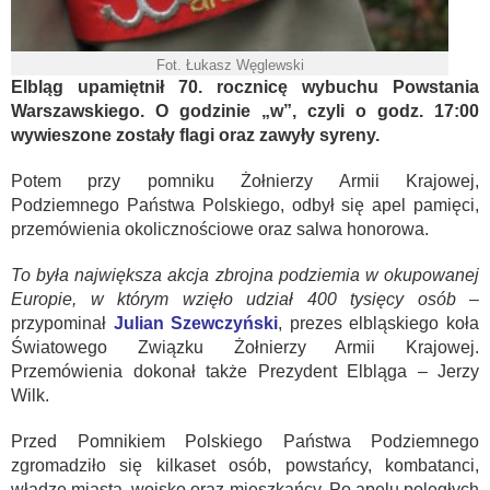
Fot. Łukasz Węglewski
Elbląg upamiętnił 70. rocznicę wybuchu Powstania
Warszawskiego. O godzinie „w”, czyli o godz. 17:00
wywieszone zostały flagi oraz zawyły syreny.
Potem przy pomniku Żołnierzy Armii Krajowej,
Podziemnego Państwa Polskiego, odbył się apel pamięci,
przemówienia okolicznościowe oraz salwa honorowa.
To była największa akcja zbrojna podziemia w okupowanej
Europie, w którym wzięło udział 400 tysięcy osób
–
przypominał
Julian Szewczyński
, prezes elbląskiego koła
Światowego Związku Żołnierzy Armii Krajowej.
Przemówienia dokonał także Prezydent Elbląga – Jerzy
Wilk.
Przed Pomnikiem Polskiego Państwa Podziemnego
zgromadziło się kilkaset osób, powstańcy, kombatanci,
władze miasta, wojsko oraz mieszkańcy. Po apelu poległych