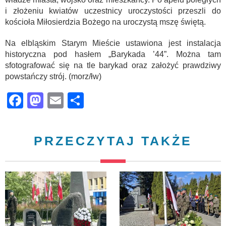
i złożeniu kwiatów uczestnicy uroczystości przeszli do
kościoła Miłosierdzia Bożego na uroczystą mszę świętą.
Na elbląskim Starym Mieście ustawiona jest instalacja
historyczna pod hasłem „Barykada ’44”. Można tam
sfotografować się na tle barykad oraz założyć prawdziwy
powstańczy strój. (morz/łw)
Facebook
Mastodon
Email
Share
PRZECZYTAJ TAKŻE