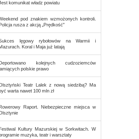
Jest komunikat władz powiatu
Weekend pod znakiem wzmożonych kontroli.
Policja rusza z akcją „Prędkość”
Sukces lęgowy rybołowów na Warmii i
Mazurach. Koral i Maja już latają
Deportowano kolejnych cudzoziemców
łamiących polskie prawo
Olsztyński Teatr Lalek z nową siedzibą? Ma
być warta nawet 100 mln zł
Rowerowy Raport. Niebezpieczne miejsca w
Olsztynie
Festiwal Kultury Mazurskiej w Sorkwitach. W
programie muzyka, teatr i warsztaty