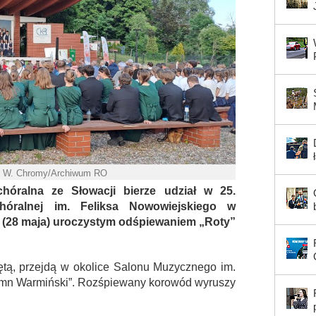
ot. W. Chromy/Archiwum RO
hóralna ze Słowacji bierze udział w 25.
óralnej im. Feliksa Nowowiejskiego w
ś (28 maja) uroczystym odśpiewaniem „Roty”
dętą, przejdą w okolice Salonu Muzycznego im.
ymn Warmiński”. Rozśpiewany korowód wyruszy