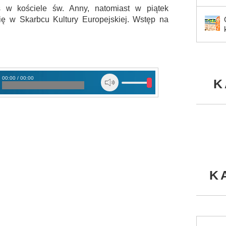
iś w kościele św. Anny, natomiast w piątek
ę w Skarbcu Kultury Europejskiej. Wstęp na
00:00 / 00:00
K
ywatelskich
K