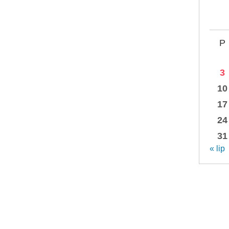
P
3
10
17
24
31
« lip