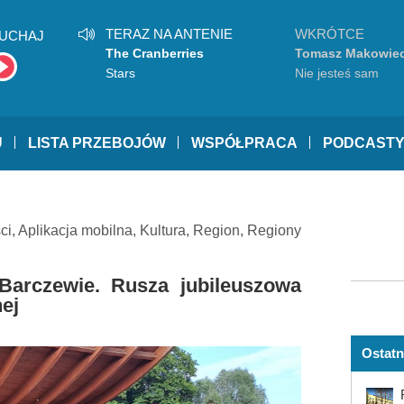
TERAZ NA ANTENIE
WKRÓTCE
UCHAJ
The Cranberries
Tomasz Makowiec
Stars
Nie jesteś sam
U
LISTA PRZEBOJÓW
WSPÓŁPRACA
PODCAST
ci
,
Aplikacja mobilna
,
Kultura
,
Region
,
Regiony
Barczewie. Rusza jubileuszowa
ej
Ostatn