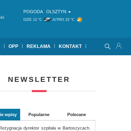
POGODA
OLSZTYN
ki
DZIŚ:
12 °C
JUTRO:
22 °C
Y
OPP
REKLAMA
KONTAKT
NEWSLETTER
ie wpisy
Popularne
Polecane
Rezygnacja dyrektor szpitala w Bartoszycach.