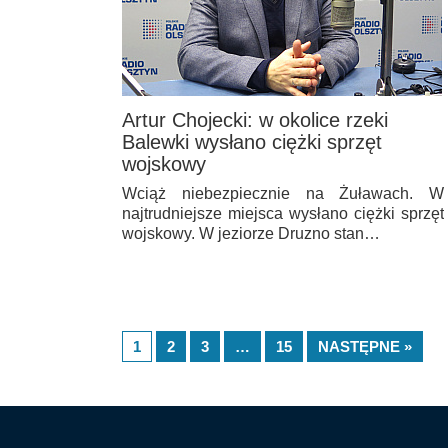
Artur Chojecki: w okolice rzeki
Balewki wysłano ciężki sprzęt
wojskowy
Wciąż niebezpiecznie na Żuławach. W
najtrudniejsze miejsca wysłano ciężki sprzęt
wojskowy. W jeziorze Druzno stan…
1
2
3
…
15
NASTĘPNE »