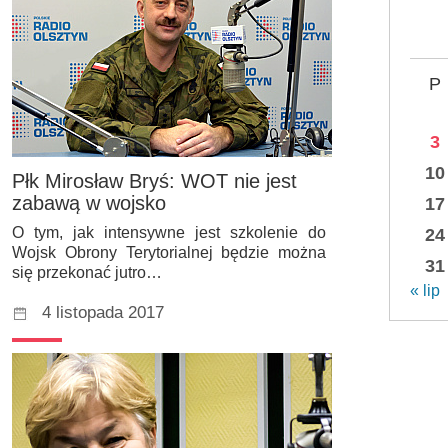
P
3
10
Płk Mirosław Bryś: WOT nie jest
zabawą w wojsko
17
O tym, jak intensywne jest szkolenie do
24
Wojsk Obrony Terytorialnej będzie można
31
się przekonać jutro…
« lip
4 listopada 2017