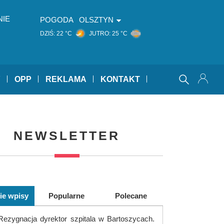
NIE
POGODA
OLSZTYN
DZIŚ:
22 °C
JUTRO:
25 °C
Y
OPP
REKLAMA
KONTAKT
NEWSLETTER
ie wpisy
Popularne
Polecane
Rezygnacja dyrektor szpitala w Bartoszycach.