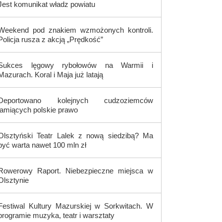
Jest komunikat władz powiatu
Weekend pod znakiem wzmożonych kontroli.
Policja rusza z akcją „Prędkość”
Sukces lęgowy rybołowów na Warmii i
Mazurach. Koral i Maja już latają
Deportowano kolejnych cudzoziemców
łamiących polskie prawo
Olsztyński Teatr Lalek z nową siedzibą? Ma
być warta nawet 100 mln zł
Rowerowy Raport. Niebezpieczne miejsca w
Olsztynie
Festiwal Kultury Mazurskiej w Sorkwitach. W
programie muzyka, teatr i warsztaty