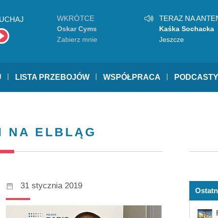
WKRÓTCE
TERAZ NA ANTE
UCHAJ
Oskar Cyms
Kaśka Sochacka
Zabierz mnie
Jeszcze
U
LISTA PRZEBOJÓW
WSPÓŁPRACA
PODCAST
I NA ELBLĄG
31 stycznia 2019
Ostatn