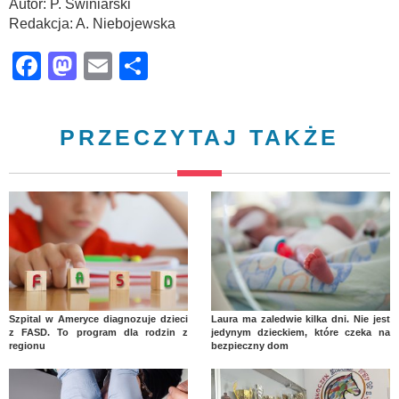
Autor: P. Świniarski
Redakcja: A. Niebojewska
Facebook
Mastodon
Email
Share
PRZECZYTAJ TAKŻE
Szpital w Ameryce diagnozuje dzieci
Laura ma zaledwie kilka dni. Nie jest
z FASD. To program dla rodzin z
jedynym dzieckiem, które czeka na
regionu
bezpieczny dom