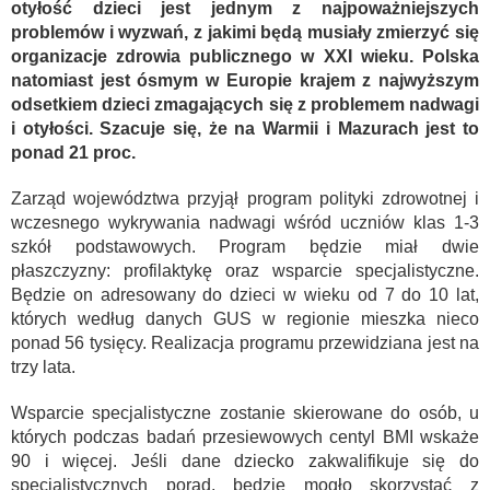
otyłość dzieci jest jednym z najpoważniejszych
problemów i wyzwań, z jakimi będą musiały zmierzyć się
organizacje zdrowia publicznego w XXI wieku. Polska
natomiast jest ósmym w Europie krajem z najwyższym
odsetkiem dzieci zmagających się z problemem nadwagi
i otyłości. Szacuje się, że na Warmii i Mazurach jest to
ponad 21 proc.
Zarząd województwa przyjął program polityki zdrowotnej i
wczesnego wykrywania nadwagi wśród uczniów klas 1-3
szkół podstawowych. Program będzie miał dwie
płaszczyzny: profilaktykę oraz wsparcie specjalistyczne.
Będzie on adresowany do dzieci w wieku od 7 do 10 lat,
których według danych GUS w regionie mieszka nieco
ponad 56 tysięcy. Realizacja programu przewidziana jest na
trzy lata.
Wsparcie specjalistyczne zostanie skierowane do osób, u
których podczas badań przesiewowych centyl BMI wskaże
90 i więcej. Jeśli dane dziecko zakwalifikuje się do
specjalistycznych porad, będzie mogło skorzystać z