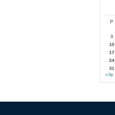
P
3
10
17
24
31
« lip