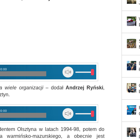
00:00
a wiele organizacji
– dodał
Andrzej Ryński
,
ztyn.
00:00
ydentem Olsztyna w latach 1994-98, potem do
 warmińsko-mazurskiego, a obecnie jest