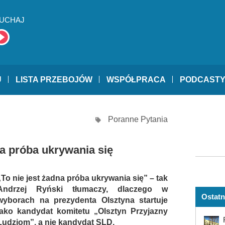
UCHAJ
U
LISTA PRZEBOJÓW
WSPÓŁPRACA
PODCAST
Poranne Pytania
na próba ukrywania się
„To nie jest żadna próba ukrywania się” – tak
Andrzej Ryński tłumaczy, dlaczego w
Ostatn
wyborach na prezydenta Olsztyna startuje
jako kandydat komitetu „Olsztyn Przyjazny
Ludziom”, a nie kandydat SLD.