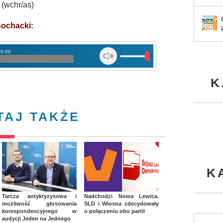
(wchr/as)
Sochacki:
00:00
K
TAJ TAKŻE
K
Tarcza antykryzysowa i
Nadchodzi Nowa Lewica.
możliwość głosowania
SLD i Wiosna zdecydowały
korespondencyjnego w
o połączeniu obu partii
audycji Jeden na Jednego