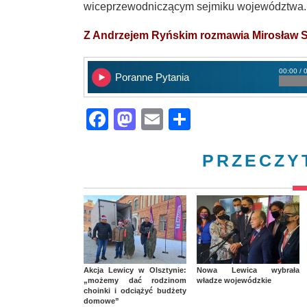
wiceprzewodniczącym sejmiku województwa. 
Z Andrzejem Ryńskim rozmawia Mirosław 
00:00 / 
Poranne Pytania
Facebook
Mastodon
Email
Share
PRZECZY
Akcja Lewicy w Olsztynie:
Nowa Lewica wybrała
„możemy dać rodzinom
władze wojewódzkie
choinki i odciążyć budżety
domowe”