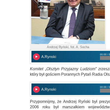
Andrzej Ryński, fot. A. Socha
00:00 / 
A.Rynski
Komitet „Olsztyn Przyjazny Ludziom” zrzesz
który był gościem Porannych Pytań Radia Ols
00:00 / 
A.Rynski
Przypomnijmy, że Andrzej Ryński był prez
2006 roku był marszałkiem województwa