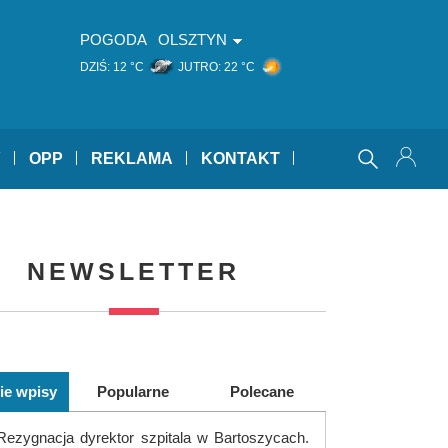
POGODA
OLSZTYN
DZIŚ:
12 °C
JUTRO:
22 °C
Y
OPP
REKLAMA
KONTAKT
NEWSLETTER
ie wpisy
Popularne
Polecane
Rezygnacja dyrektor szpitala w Bartoszycach.