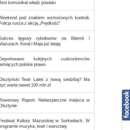
Jest komunikat władz powiatu
Weekend pod znakiem wzmożonych kontroli.
Policja rusza z akcją „Prędkość”
Sukces lęgowy rybołowów na Warmii i
Mazurach. Koral i Maja już latają
Deportowano kolejnych cudzoziemców
łamiących polskie prawo
Olsztyński Teatr Lalek z nową siedzibą? Ma
być warta nawet 100 mln zł
Rowerowy Raport. Niebezpieczne miejsca w
Olsztynie
Festiwal Kultury Mazurskiej w Sorkwitach. W
programie muzyka, teatr i warsztaty