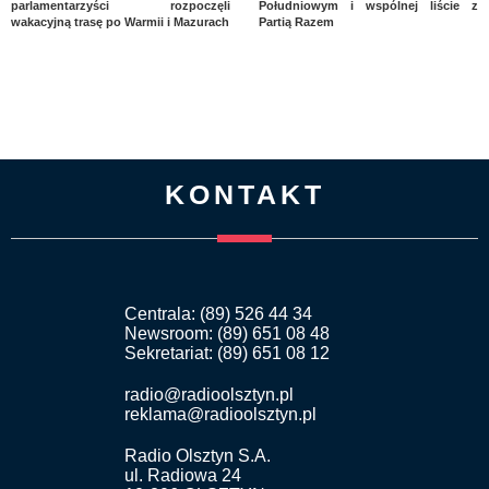
parlamentarzyści rozpoczęli
Południowym i wspólnej liście z
wakacyjną trasę po Warmii i Mazurach
Partią Razem
KONTAKT
Centrala: (89) 526 44 34
Newsroom: (89) 651 08 48
Sekretariat: (89) 651 08 12
radio@radioolsztyn.pl
reklama@radioolsztyn.pl
Radio Olsztyn S.A.
ul. Radiowa 24