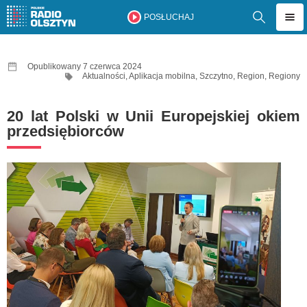
POSŁUCHAJ
Opublikowany 7 czerwca 2024
Aktualności
,
Aplikacja mobilna
,
Szczytno
,
Region
,
Regiony
20 lat Polski w Unii Europejskiej okiem
przedsiębiorców