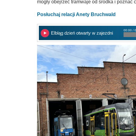
mogły obejrzeć tramwaje od środka i poznać c
Posłuchaj relacji Anety Bruchwald
00:00 / 
Elbląg dzień otwarty w zajezdni