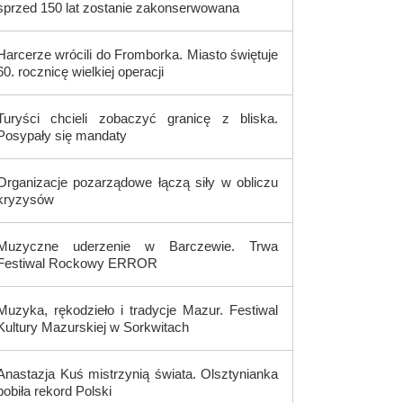
sprzed 150 lat zostanie zakonserwowana
Harcerze wrócili do Fromborka. Miasto świętuje
60. rocznicę wielkiej operacji
Turyści chcieli zobaczyć granicę z bliska.
Posypały się mandaty
Organizacje pozarządowe łączą siły w obliczu
kryzysów
Muzyczne uderzenie w Barczewie. Trwa
Festiwal Rockowy ERROR
Muzyka, rękodzieło i tradycje Mazur. Festiwal
Kultury Mazurskiej w Sorkwitach
Anastazja Kuś mistrzynią świata. Olsztynianka
pobiła rekord Polski