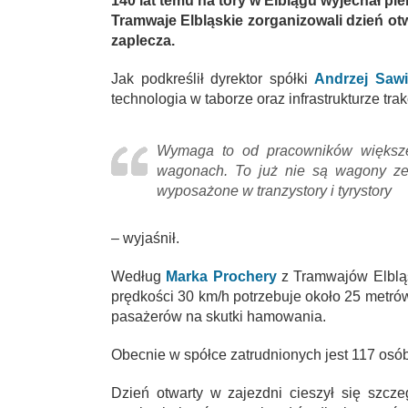
140 lat temu na tory w Elblągu wyjechał pie
Tramwaje Elbląskie zorganizowali dzień ot
zaplecza.
Jak podkreślił dyrektor spółki
Andrzej Sawi
technologia w taborze oraz infrastrukturze trak
Wymaga to od pracowników większe
wagonach. To już nie są wagony ze
wyposażone w tranzystory i tyrystory
– wyjaśnił.
Według
Marka Prochery
z Tramwajów Elbląsk
prędkości 30 km/h potrzebuje około 25 metrów
pasażerów na skutki hamowania.
Obecnie w spółce zatrudnionych jest 117 osób
Dzień otwarty w zajezdni cieszył się szcz