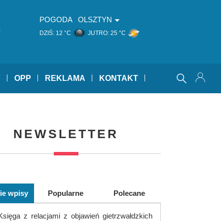
POGODA
OLSZTYN
z
DZIŚ:
12 °C
JUTRO:
25 °C
Y
OPP
REKLAMA
KONTAKT
NEWSLETTER
ie wpisy
Popularne
Polecane
Księga z relacjami z objawień gietrzwałdzkich