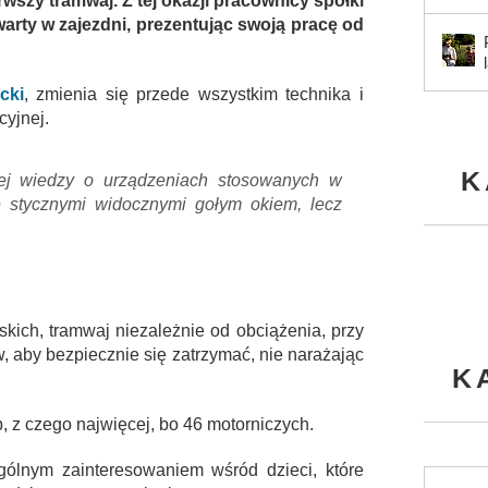
rwszy tramwaj. Z tej okazji pracownicy spółki
warty w zajezdni, prezentując swoją pracę od
cki
, zmienia się przede wszystkim technika i
cyjnej.
K
j wiedzy o urządzeniach stosowanych w
 stycznymi widocznymi gołym okiem, lecz
ich, tramwaj niezależnie od obciążenia, przy
, aby bezpiecznie się zatrzymać, nie narażając
K
, z czego najwięcej, bo 46 motorniczych.
ególnym zainteresowaniem wśród dzieci, które