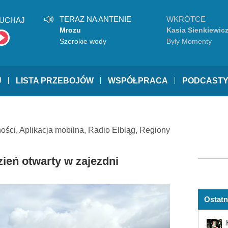
TERAZ NA ANTENIE
WKRÓTCE
UCHAJ
Mrozu
Kasia Sienkiewic
Szerokie wody
Były Momenty
U
LISTA PRZEBOJÓW
WSPÓŁPRACA
PODCAST
ności
,
Aplikacja mobilna
,
Radio Elbląg
,
Regiony
zień otwarty w zajezdni
Ostatn