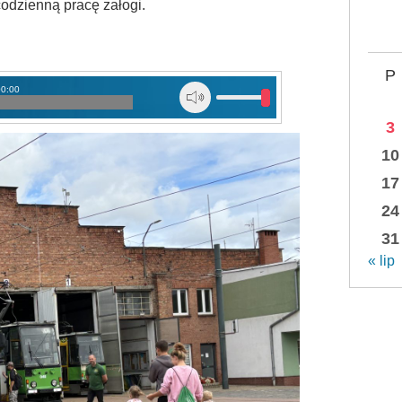
odzienną pracę załogi.
P
00:00
3
10
17
24
31
« lip