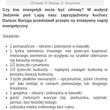
Od lewej: D. Baryga, D. Grzymska
Czy tzw. energetyk może być zdrowy? W audycji
Jedzenie pod Lupą nasz zaprzyjaźniony kucharz
Dariusz Baryga przedstawił przepis na kreatywny napój
energetyczny.
Składniki:
2 pomarańcze – obrane i pokrojone w kawałki
1 łyżka siemienia lnianego -nie polecam kupować
mielonego siemienia ze względu na szybkie utlenianie
się kwasów omega-3
1/2 łyżeczki cynamonu
1/3 łyżeczki kurkumy – najlepiej zastąpić kurkumę w
proszku świeżą kurkumą
3 łyżki płatków owsianych – opcjonalnie, jeżeli chcemy
pić taki koktajl w ramach pierwszego lub drugiego
śniadania
1 grejpfrut – obrany i pokrojony w kawałki
garść zielonych warzyw (np. pietruszka, szpinak,
jarmuż, bez twardej łodygi)
szklanka mleka roślinnego bez cukru