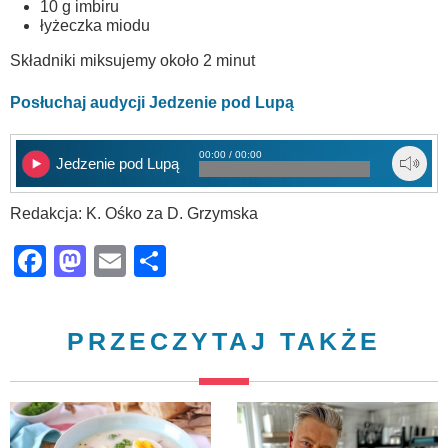
10 g imbiru
łyżeczka miodu
Składniki miksujemy około 2 minut
Posłuchaj audycji Jedzenie pod Lupą
00:00 / 00:00
Jedzenie pod Lupą
Redakcja: K. Ośko za D. Grzymska
Facebook
Mastodon
Email
Share
PRZECZYTAJ TAKŻE