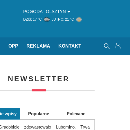
POGODA
OLSZTYN
DZIŚ:
17 °C
JUTRO:
21 °C
Y
OPP
REKLAMA
KONTAKT
NEWSLETTER
ie wpisy
Popularne
Polecane
Gradobicie zdewastowało Lubomino. Trwa