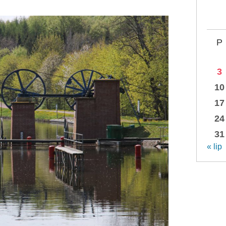
P
3
10
17
24
31
« lip