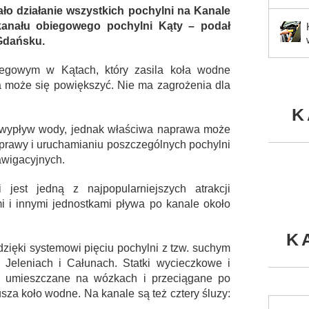
o działanie wszystkich pochylni na Kanale
kanału obiegowego pochylni Kąty – podał
Gdańsku.
egowym w Kątach, który zasila koła wodne
ra może się powiększyć. Nie ma zagrożenia dla
K
 wypływ wody, jednak właściwa naprawa może
prawy i uruchamianiu poszczególnych pochylni
wigacyjnych.
est jedną z najpopularniejszych atrakcji
mi i innymi jednostkami pływa po kanale około
K
dzięki systemowi pięciu pochylni z tzw. suchym
 Jeleniach i Całunach. Statki wycieczkowe i
ą umieszczane na wózkach i przeciągane po
usza koło wodne. Na kanale są też cztery śluzy: