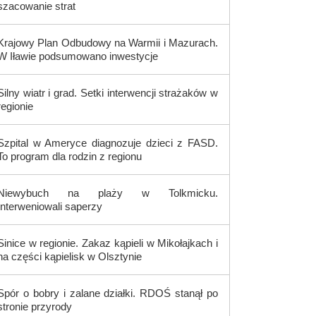
szacowanie strat
Krajowy Plan Odbudowy na Warmii i Mazurach.
W Iławie podsumowano inwestycje
Silny wiatr i grad. Setki interwencji strażaków w
regionie
Szpital w Ameryce diagnozuje dzieci z FASD.
To program dla rodzin z regionu
Niewybuch na plaży w Tolkmicku.
Interweniowali saperzy
Sinice w regionie. Zakaz kąpieli w Mikołajkach i
na części kąpielisk w Olsztynie
Spór o bobry i zalane działki. RDOŚ stanął po
stronie przyrody