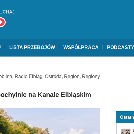
UCHAJ
U
LISTA PRZEBOJÓW
WSPÓŁPRACA
PODCAST
obilna
,
Radio Elbląg
,
Ostróda
,
Region
,
Regiony
pochylnie na Kanale Elbląskim
Ostatn