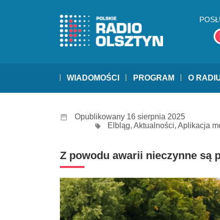
POSŁ
WIADOMOŚCI
PROGRAM
O RADI
Opublikowany 16 sierpnia 2025
Elbląg
,
Aktualności
,
Aplikacja m
Z powodu awarii nieczynne są 