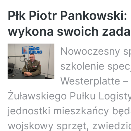
Płk Piotr Pankowski: 
wykona swoich zad
Nowoczesny spr
szkolenie specj
Westerplatte – 
Żuławskiego Pułku Logist
jednostki mieszkańcy będ
wojskowy sprzęt, zwiedzić