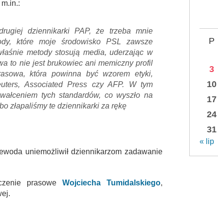
m.in.:
rugiej dziennikarki PAP, że trzeba mnie
P
ody, które moje środowisko PSL zawsze
właśnie metody stosują media, uderzając w
a to nie jest brukowiec ani memiczny profil
3
rasowa, która powinna być wzorem etyki,
10
Reuters, Associated Press czy AFP. W tym
wałceniem tych standardów, co wyszło na
17
o złapaliśmy te dziennikarki za rękę
24
31
« lip
jewoda uniemożliwił dziennikarzom zadawanie
dczenie prasowe
Wojciecha Tumidalskiego
,
ej.