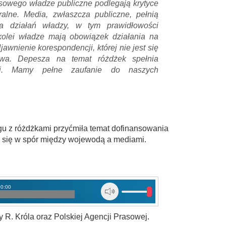
owego władze publiczne podlegają krytyce
alne. Media, zwłaszcza publiczne, pełnią
ra działań władzy, w tym prawidłowości
olei władze mają obowiązek działania na
awnienie korespondencji, której nie jest się
awa. Depesza na temat różdżek spełnia
ści. Mamy pełne zaufanie do naszych
u z różdżkami przyćmiła temat dofinansowania
ła się w spór między wojewodą a mediami.
00:00
R. Króla oraz Polskiej Agencji Prasowej.