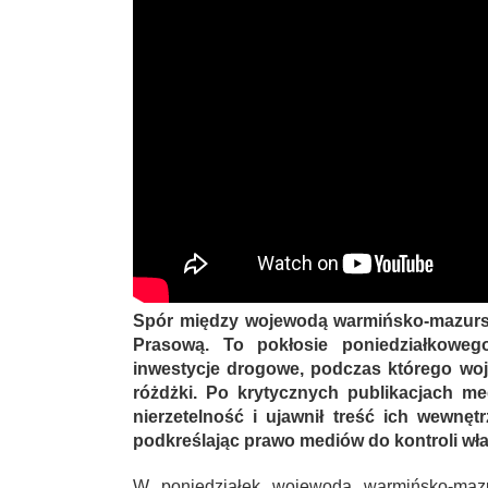
Spór między wojewodą warmińsko-mazurs
Prasową. To pokłosie poniedziałkowe
inwestycje drogowe, podczas którego w
różdżki. Po krytycznych publikacjach me
nierzetelność i ujawnił treść ich wewnęt
podkreślając prawo mediów do kontroli wła
W poniedziałek wojewoda warmińsko-maz