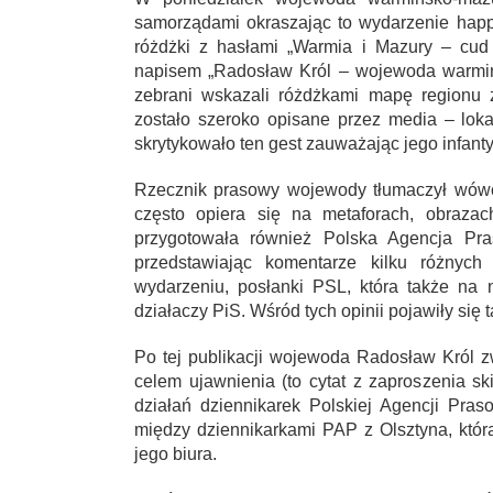
samorządami okraszając to wydarzenie hap
różdżki z hasłami „Warmia i Mazury – cud i
napisem „Radosław Król – wojewoda warmiń
zebrani wskazali różdżkami mapę regionu 
zostało szeroko opisane przez media – loka
skrytykowało ten gest zauważając jego infanty
Rzecznik prasowy wojewody tłumaczył wówc
często opiera się na metaforach, obraza
przygotowała również Polska Agencja Pr
przedstawiając komentarze kilku różnych
wydarzeniu, posłanki PSL, która także na 
działaczy PiS. Wśród tych opinii pojawiły się 
Po tej publikacji wojewoda Radosław Król zwo
celem ujawnienia (to cytat z zaproszenia 
działań dziennikarek Polskiej Agencji Pras
między dziennikarkami PAP z Olsztyna, któr
jego biura.