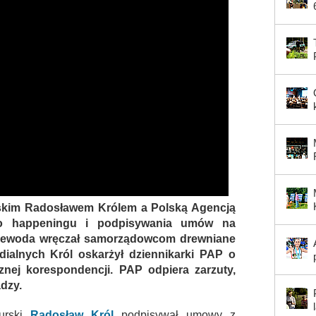
kim Radosławem Królem a Polską Agencją
go happeningu i podpisywania umów na
ojewoda wręczał samorządowcom drewniane
dialnych Król oskarżył dziennikarki PAP o
rznej korespondencji. PAP odpiera zarzuty,
dzy.
urski
Radosław Król
podpisywał umowy z