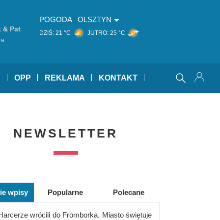
POGODA
OLSZTYN
 & Pat
DZIŚ:
21 °C
JUTRO:
25 °C
ga
Y
OPP
REKLAMA
KONTAKT
NEWSLETTER
ie wpisy
Popularne
Polecane
Harcerze wrócili do Fromborka. Miasto świętuje