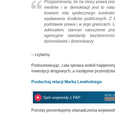
Przypominamy, że na mocy prawa pras
mediów i w demokracji jest to natur
bowiem rolę społecznego kontrole
wydawania środków publicznych. Z k
podstawie prawa i w jego granicach. Uj
adresatem, stanowi naruszenie pr
agencyjne standardy bezstronno
dziennikarek i dziennikarzy
– czytamy.
Podsumowując, cała sprawa wokół happening
inwestycji drogowych, a następnie przerodzi
Posłuchaj relacji Marka Lewińskiego
00:00 / 
Spór wojewody z PAP
Poniżej prezentujemy oświadczenia wojewody 