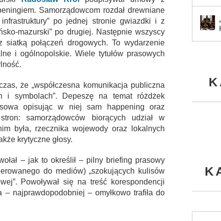
peningiem. Samorządowcom rozdał drewniane
nfrastruktury” po jednej stronie gwiazdki i z
sko-mazurski” po drugiej. Następnie wszyscy
z siatką połączeń drogowych. To wydarzenie
lne i ogólnopolskie. Wiele tytułów prasowych
lność.
K
zas, że „współczesna komunikacja publiczna
ch i symbolach”. Depeszę na temat różdżek
asowa opisując w niej sam happening oraz
 stron: samorządowców biorących udział w
nim była, rzecznika wojewody oraz lokalnych
także krytyczne głosy.
łał – jak to określił – pilny briefing prasowy
K
skierowanego do mediów) „szokujących kulisów
owej”. Powoływał się na treść korespondencji
a – najprawdopodobniej – omyłkowo trafiła do