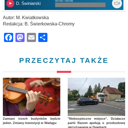
00:00 / 00:00
D. Świniarski
Autor: M. Kwiatkowska
Redakcja: B. Świerkowska-Chromy
Facebook
Mastodon
Email
Share
PRZECZYTAJ TAKŻE
Zamiast trzech budynków będzie
"Niebezpieczne miejsce". Działacze
jeden. Zmiany inwestycji w Wadągu
partii Razem apelują o przebudowę
skrzyżowania w Dywitach