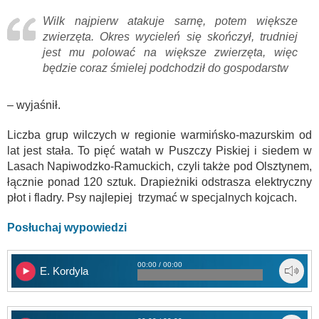
Wilk najpierw atakuje sarnę, potem większe
zwierzęta. Okres wycieleń się skończył, trudniej
jest mu polować na większe zwierzęta, więc
będzie coraz śmielej podchodził do gospodarstw
– wyjaśnił.
Liczba grup wilczych w regionie warmińsko-mazurskim od
lat jest stała. To pięć watah w Puszczy Piskiej i siedem w
Lasach Napiwodzko-Ramuckich, czyli także pod Olsztynem,
łącznie ponad 120 sztuk. Drapieżniki odstrasza elektryczny
płot i fladry. Psy najlepiej trzymać w specjalnych kojcach.
Posłuchaj wypowiedzi
00:00 / 00:00
E. Kordyla