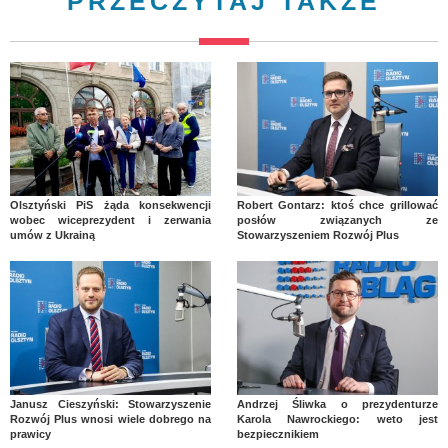
PRZECZYTAJ TAKŻE
Olsztyński PiS żąda konsekwencji
Robert Gontarz: ktoś chce grillować
wobec wiceprezydent i zerwania
posłów związanych ze
umów z Ukrainą
Stowarzyszeniem Rozwój Plus
Janusz Cieszyński: Stowarzyszenie
Andrzej Śliwka o prezydenturze
Rozwój Plus wnosi wiele dobrego na
Karola Nawrockiego: weto jest
prawicy
bezpiecznikiem