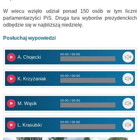
W wiecu wzięło udział ponad 150 osób w tym liczni
parlamentarzyści PiS. Druga tura wyborów prezydenckich
odbędzie się w najbliższą niedzielę.
Posłuchaj wypowiedzi
00:00 / 00:00
A. Chojecki
00:00 / 00:00
K. Krzyżaniak
00:00 / 00:00
M. Wąsik
00:00 / 00:00
L. Krasulski