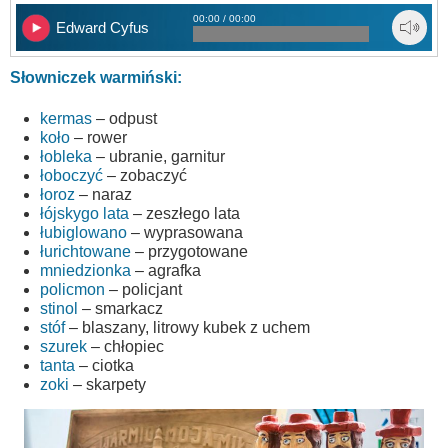
00:00 / 00:00
Edward Cyfus
Słowniczek warmiński:
kermas
– odpust
koło
– rower
łobleka
– ubranie, garnitur
łoboczyć
– zobaczyć
łoroz
– naraz
łójskygo lata
– zeszłego lata
łubiglowano
– wyprasowana
łurichtowane
– przygotowane
mniedzionka
– agrafka
policmon
– policjant
stinol
– smarkacz
stóf
– blaszany, litrowy kubek z uchem
szurek
– chłopiec
tanta
– ciotka
zoki
– skarpety