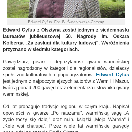
Edward Cyfus. Fot. B. Świerkowska-Chromy
Edward Cyfus z Olsztyna został jednym z siedemnastu
laureatów jubileuszowej 50. Nagrody im. Oskara
Kolberga „Za zasługi dla kultury ludowej”. Wyróżnienia
przyznano w siedmiu kategoriach.
Gawędziarz, pisarz i depozytariusz gwary warmińskiej
został nagrodzony w kategorii dla regionalistów, działaczy
społeczno-kulturalnych i popularyzatorów.
Edward Cyfus
jest jednym z najpoczytniejszych autorów z Warmii i Mazur,
twórcą ponad 200 gawęd oraz elementarza i słownika gwary
warmińskiej.
Od lat propaguje tradycje regionu w całym kraju. Napisał
opowieści w gwarze „Po naszamu”, warmińską sagę „A
życie toczy się dalej” oraz m.in. książki „Moja Warmia” i
„Kele wsi chałupa”. Przez wiele lat warmińskie gawędy