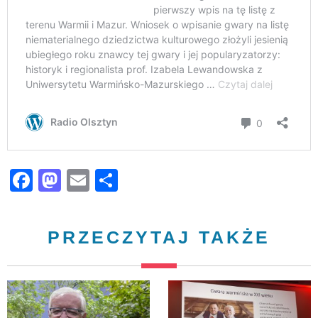
Facebook
Mastodon
Email
Share
PRZECZYTAJ TAKŻE