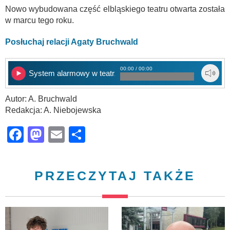
Nowo wybudowana część elbląskiego teatru otwarta została
w marcu tego roku.
Posłuchaj relacji Agaty Bruchwald
00:00 / 00:00
System alarmowy w teatrze
Autor: A. Bruchwald
Redakcja: A. Niebojewska
Facebook
Mastodon
Email
Share
PRZECZYTAJ TAKŻE