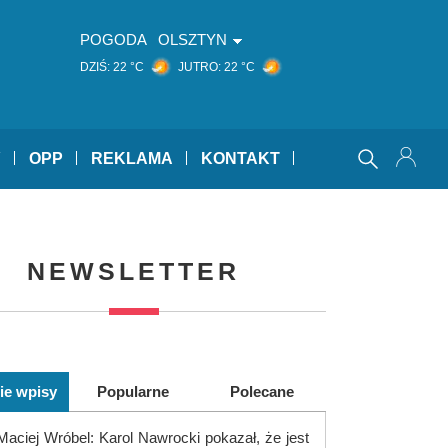
POGODA
OLSZTYN
DZIŚ:
22 °C
JUTRO:
22 °C
Y
OPP
REKLAMA
KONTAKT
NEWSLETTER
ie wpisy
Popularne
Polecane
Maciej Wróbel: Karol Nawrocki pokazał, że jest