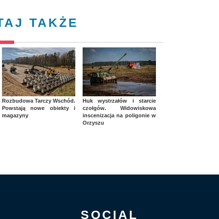
TAJ TAKŻE
Rozbudowa Tarczy Wschód.
Huk wystrzałów i starcie
Powstają nowe obiekty i
czołgów. Widowiskowa
magazyny
inscenizacja na poligonie w
Orzyszu
SOCIAL