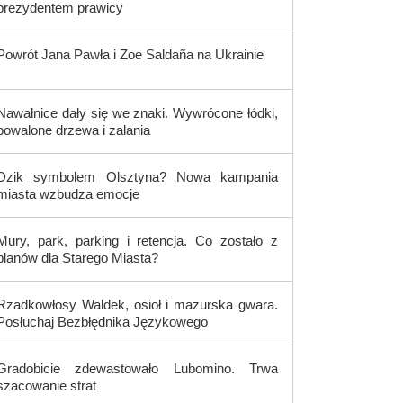
prezydentem prawicy
Powrót Jana Pawła i Zoe Saldaña na Ukrainie
Nawałnice dały się we znaki. Wywrócone łódki,
powalone drzewa i zalania
Dzik symbolem Olsztyna? Nowa kampania
miasta wzbudza emocje
Mury, park, parking i retencja. Co zostało z
planów dla Starego Miasta?
Rzadkowłosy Waldek, osioł i mazurska gwara.
Posłuchaj Bezbłędnika Językowego
Gradobicie zdewastowało Lubomino. Trwa
szacowanie strat