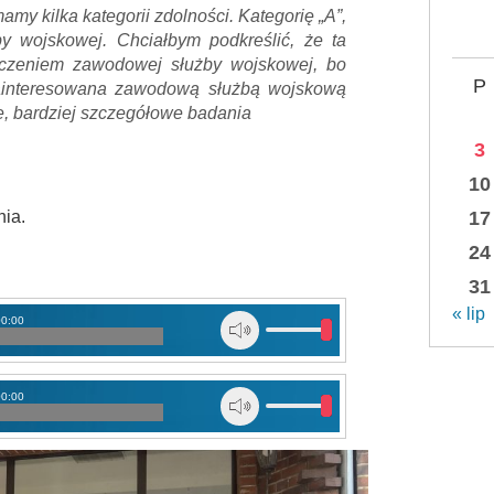
my kilka kategorii zdolności. Kategorię „A”,
y wojskowej. Chciałbym podkreślić, że ta
ączeniem zawodowej służby wojskowej, bo
P
zainteresowana zawodową służbą wojskową
, bardziej szczegółowe badania
3
10
nia.
17
24
31
« lip
00:00
00:00