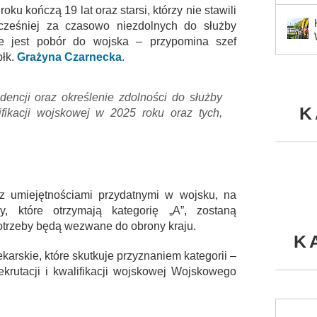
ku kończą 19 lat oraz starsi, którzy nie stawili
cześniej za czasowo niezdolnych do służby
ie jest pobór do wojska – przypomina szef
płk.
Grażyna Czarnecka
.
encji oraz określenie zdolności do służby
K
fikacji wojskowej w 2025 roku oraz tych,
 z umiejętnościami przydatnymi w wojsku, na
, które otrzymają kategorię „A”, zostaną
otrzeby będą wezwane do obrony kraju.
K
ekarskie, które skutkuje przyznaniem kategorii –
rekrutacji i kwalifikacji wojskowej Wojskowego