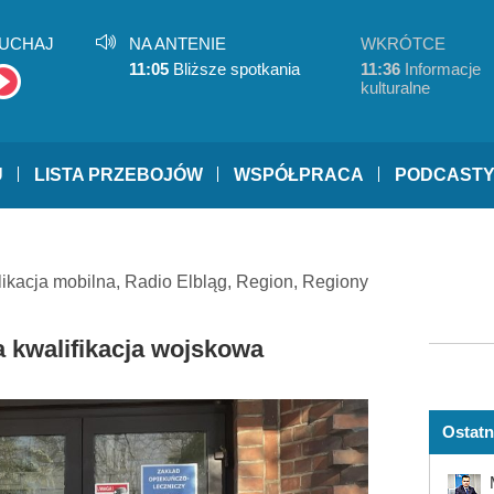
UCHAJ
NA ANTENIE
WKRÓTCE
11:05
Bliższe spotkania
11:36
Informacje
kulturalne
U
LISTA PRZEBOJÓW
WSPÓŁPRACA
PODCAST
likacja mobilna
,
Radio Elbląg
,
Region
,
Regiony
 kwalifikacja wojskowa
Ostatn