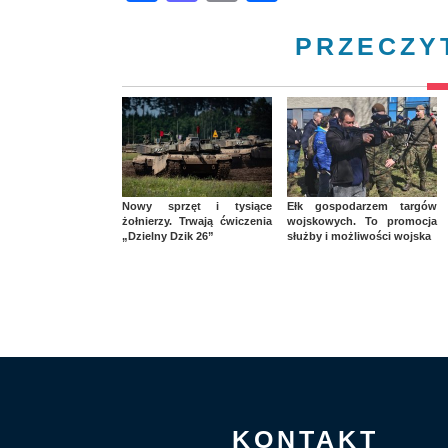
PRZECZY
Nowy sprzęt i tysiące
Ełk gospodarzem targów
żołnierzy. Trwają ćwiczenia
wojskowych. To promocja
„Dzielny Dzik 26”
służby i możliwości wojska
KONTAKT