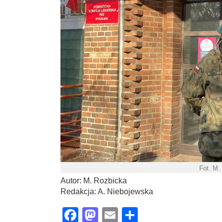
Fot. M.
Autor: M. Rozbicka
Redakcja: A. Niebojewska
Facebook
Mastodon
Email
Share