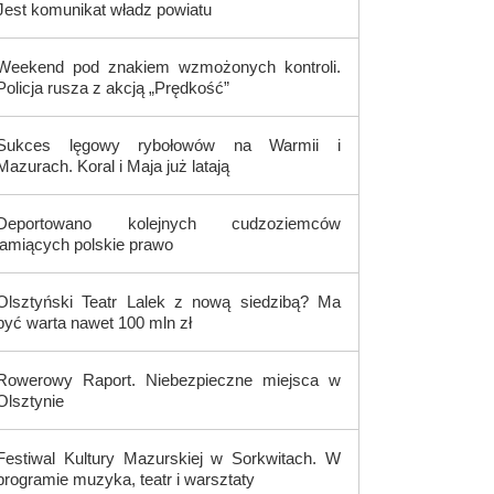
Jest komunikat władz powiatu
Weekend pod znakiem wzmożonych kontroli.
Policja rusza z akcją „Prędkość”
Sukces lęgowy rybołowów na Warmii i
Mazurach. Koral i Maja już latają
Deportowano kolejnych cudzoziemców
łamiących polskie prawo
Olsztyński Teatr Lalek z nową siedzibą? Ma
być warta nawet 100 mln zł
Rowerowy Raport. Niebezpieczne miejsca w
Olsztynie
Festiwal Kultury Mazurskiej w Sorkwitach. W
programie muzyka, teatr i warsztaty