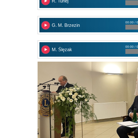
R. Turlej
00:00 / 
G. M. Brzezin
00:00 / 
M. Ślęzak