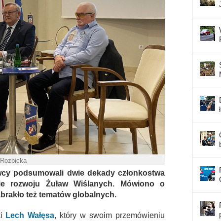
 Rozbicka
wcy podsumowali dwie dekady członkostwa
cie rozwoju Żuław Wiślanych. Mówiono o
zabrakło też tematów globalnych.
ki
Lech Wałęsa
, który w swoim przemówieniu