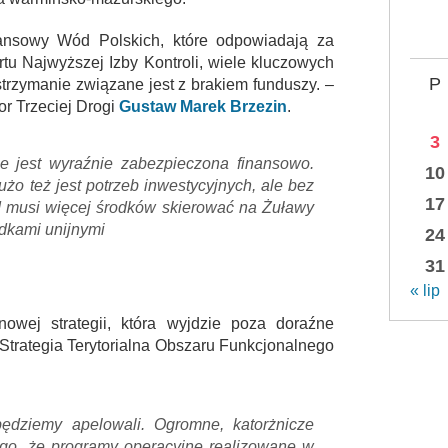
nansowy Wód Polskich, które odpowiadają za
rtu Najwyższej Izby Kontroli, wiele kluczowych
P
wstrzymanie związane jest z brakiem funduszy. –
or Trzeciej Drogi
Gustaw Marek Brzezin
.
3
ie jest wyraźnie zabezpieczona finansowo.
10
o też jest potrzeb inwestycyjnych, ale bez
17
ąd musi więcej środków skierować na Żuławy
odkami unijnymi
24
31
« lip
owej strategii, która wyjdzie poza doraźne
 Strategia Terytorialna Obszaru Funkcjonalnego
będziemy apelowali. Ogromne, katorżnicze
go, że programy operacyjne realizowane w