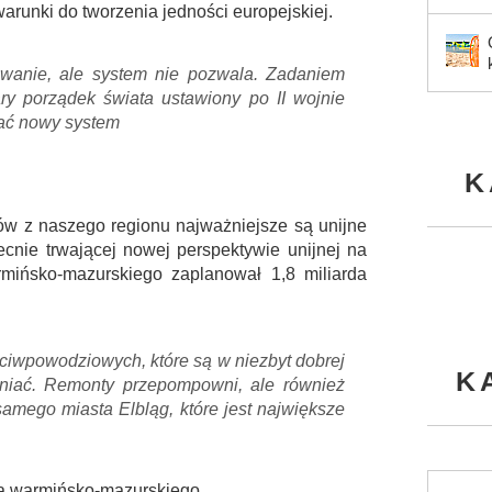
runki do tworzenia jedności europejskiej.
owanie, ale system nie pozwala. Zadaniem
ry porządek świata ustawiony po II wojnie
wać nowy system
K
w z naszego regionu najważniejsze są unijne
becnie trwającej nowej perspektywie unijnej na
ińsko-mazurskiego zaplanował 1,8 miliarda
iwpowodziowych, które są w niezbyt dobrej
K
cniać. Remonty przepompowni, ale również
amego miasta Elbląg, które jest największe
a warmińsko-mazurskiego.