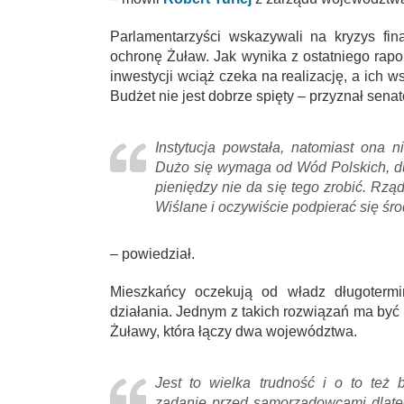
Parlamentarzyści wskazywali na kryzys fi
ochronę Żuław. Jak wynika z ostatniego rapo
inwestycji wciąż czeka na realizację, a ich 
Budżet nie jest dobrze spięty – przyznał senat
Instytucja powstała, natomiast ona n
Dużo się wymaga od Wód Polskich, duż
pieniędzy nie da się tego zrobić. Rz
Wiślane i oczywiście podpierać się śr
– powiedział.
Mieszkańcy oczekują od władz długotermin
działania. Jednym z takich rozwiązań ma być
Żuławy, która łączy dwa województwa.
Jest to wielka trudność i o to też 
zadanie przed samorządowcami dlate