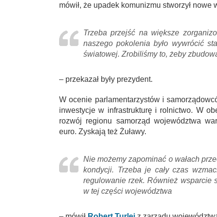
mówił, że upadek komunizmu stworzył nowe wa
Trzeba przejść na większe zorganiz
naszego pokolenia było wywrócić sta
światowej. Zrobiliśmy to, żeby zbudo
– przekazał były prezydent.
W ocenie parlamentarzystów i samorządowcó
inwestycje w infrastrukturę i rolnictwo. W o
rozwój regionu samorząd województwa warm
euro. Zyskają też Żuławy.
Nie możemy zapominać o wałach przec
kondycji. Trzeba je cały czas wzma
regulowanie rzek. Również wsparcie s
w tej części województwa
– mówił
Robert Turlej
z zarządu województw