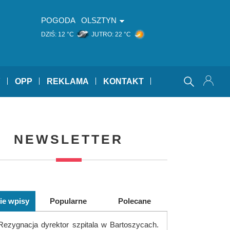
POGODA
OLSZTYN
DZIŚ:
12 °C
JUTRO:
22 °C
Y
OPP
REKLAMA
KONTAKT
NEWSLETTER
ie wpisy
Popularne
Polecane
Rezygnacja dyrektor szpitala w Bartoszycach.