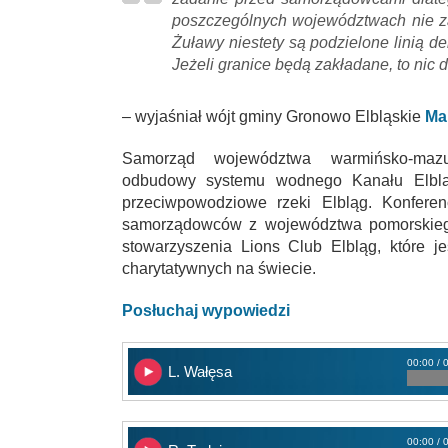
poszczególnych województwach nie zak
Żuławy niestety są podzielone linią d
Jeżeli granice będą zakładane, to nic 
– wyjaśniał wójt gminy Gronowo Elbląskie
Ma
Samorząd województwa warmińsko-mazurs
odbudowy systemu wodnego Kanału Elbląs
przeciwpowodziowe rzeki Elbląg. Konferen
samorządowców z województwa pomorskiego.
stowarzyszenia Lions Club Elbląg, które je
charytatywnych na świecie.
Posłuchaj wypowiedzi
00:00 / 
L. Wałęsa
00:00 / 