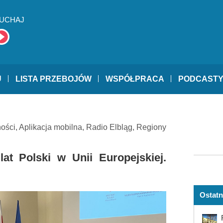
UCHAJ
U
LISTA PRZEBOJÓW
WSPÓŁPRACA
PODCAST
ności
,
Aplikacja mobilna
,
Radio Elbląg
,
Regiony
t Polski w Unii Europejskiej.
Ostatn